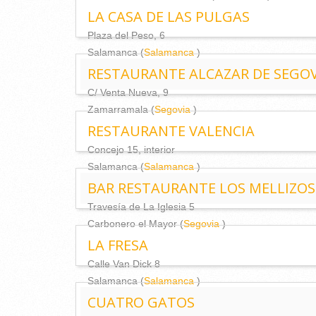
LA CASA DE LAS PULGAS
Plaza del Peso, 6
Salamanca (
Salamanca
)
RESTAURANTE ALCAZAR DE SEGOV
C/ Venta Nueva, 9
Zamarramala (
Segovia
)
RESTAURANTE VALENCIA
Concejo 15, interior
Salamanca (
Salamanca
)
BAR RESTAURANTE LOS MELLIZOS
Travesía de La Iglesia 5
Carbonero el Mayor (
Segovia
)
LA FRESA
Calle Van Dick 8
Salamanca (
Salamanca
)
CUATRO GATOS