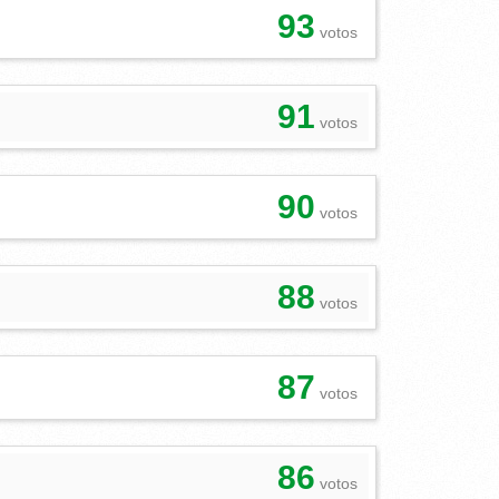
93
votos
91
votos
90
votos
88
votos
87
votos
86
votos