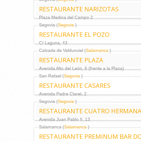
RESTAURANTE NARIZOTAS
Plaza Medina del Campo 2
Segovia (
Segovia
)
RESTAURANTE EL POZO
C/ Laguna, 43
Calzada de Valdunciel (
Salamanca
)
RESTAURANTE PLAZA
Avenida Alto del León, 6 (frente a la Plaza)
San Rafael (
Segovia
)
RESTAURANTE CASARES
Avenida Padre Claret, 2
Segovia (
Segovia
)
RESTAURANTE CUATRO HERMAN
Avenida Juan Pablo II, 13
Salamanca (
Salamanca
)
RESTAURANTE PREMINUM BAR D