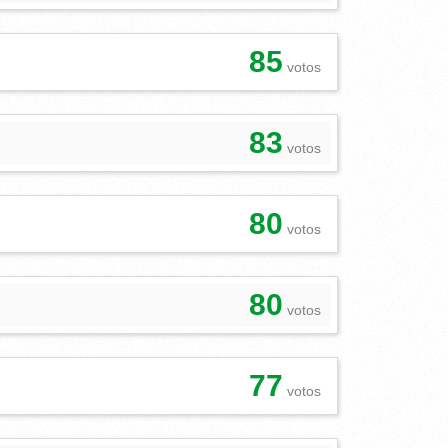
85
votos
83
votos
80
votos
80
votos
77
votos