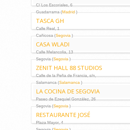
C/ Los Escoriales, 6
Guadarrama (
Madrid
)
TASCA GH
Calle Real, 1
Cañicosa (
Segovia
)
CASA WLADI
Calle Melancolia, 13
Segovia (
Segovia
)
ZENIT HALL 88 STUDIOS
Calle de la Peña de Francia, s/n,
Salamanca (
Salamanca
)
LA COCINA DE SEGOVIA
Paseo de Ezequiel González, 26
Segovia (
Segovia
)
RESTAURANTE JOSÉ
Plaza Mayor, 4
Segovia (
Segovia
)