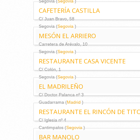
Segovia (
Segovia
)
CAFETERÍA CASTILLA
C/ Juan Bravo, 58
Segovia (
Segovia
)
MESÓN EL ARRIERO
Carretera de Arévalo, 10
Segovia (
Segovia
)
RESTAURANTE CASA VICENTE
C/ Colón, 1
Segovia (
Segovia
)
EL MADRILEÑO
C/ Doctor Palanca nº 3
Guadarrama (
Madrid
)
RESTAURANTE EL RINCÓN DE TIT
C/ Iglesia nº 4
Cantimpalos (
Segovia
)
BAR MANOLO