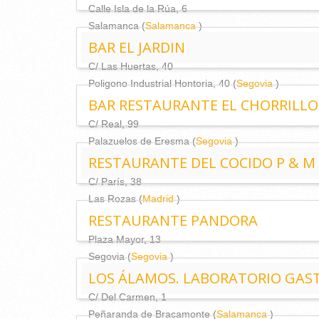
Calle Isla de la Rúa, 6
Salamanca (
Salamanca
)
BAR EL JARDIN
C/ Las Huertas, 40
Poligono Industrial Hontoria, 40 (
Segovia
)
BAR RESTAURANTE EL CHORRILLO
C/ Real, 99
Palazuelos de Eresma (
Segovia
)
RESTAURANTE DEL COCIDO P & M
C/ París, 38
Las Rozas (
Madrid
)
RESTAURANTE PANDORA
Plaza Mayor, 13
Segovia (
Segovia
)
LOS ÁLAMOS. LABORATORIO GA
C/ Del Carmen, 1
Peñaranda de Bracamonte (
Salamanca
)