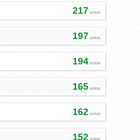
217
votos
197
votos
194
votos
165
votos
162
votos
152
votos