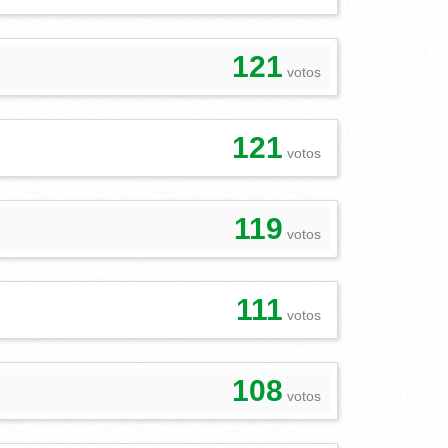
121
votos
121
votos
119
votos
111
votos
108
votos