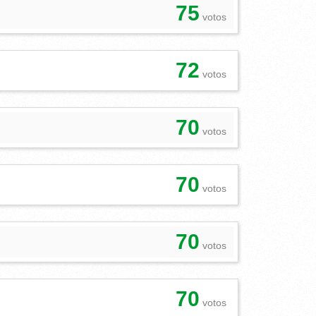
75
votos
72
votos
70
votos
70
votos
70
votos
70
votos