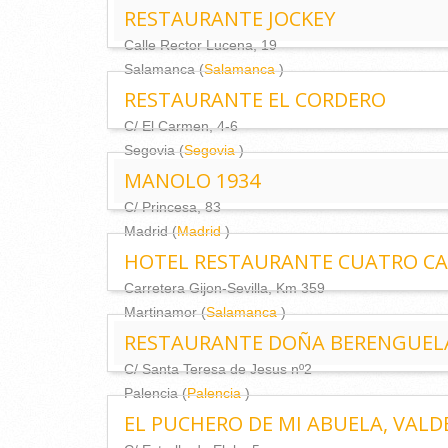
RESTAURANTE JOCKEY
Calle Rector Lucena, 19
Salamanca (
Salamanca
)
RESTAURANTE EL CORDERO
C/ El Carmen, 4-6
Segovia (
Segovia
)
MANOLO 1934
C/ Princesa, 83
Madrid (
Madrid
)
HOTEL RESTAURANTE CUATRO C
Carretera Gijon-Sevilla, Km 359
Martinamor (
Salamanca
)
RESTAURANTE DOÑA BERENGUEL
C/ Santa Teresa de Jesus nº2
Palencia (
Palencia
)
EL PUCHERO DE MI ABUELA, VAL