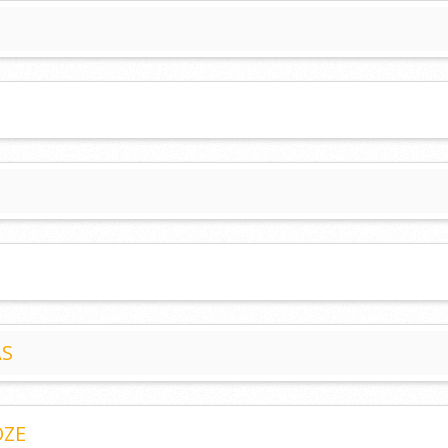
AS
OZE