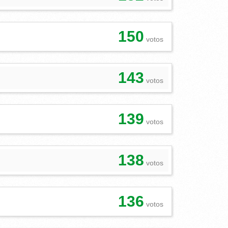
150
votos
143
votos
139
votos
138
votos
136
votos