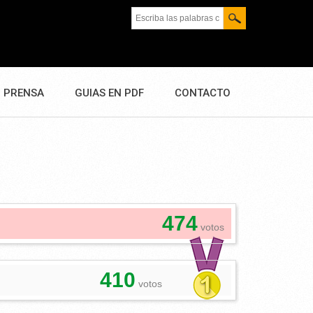
Escriba las palabras clave.
PRENSA
GUIAS EN PDF
CONTACTO
474
votos
410
votos