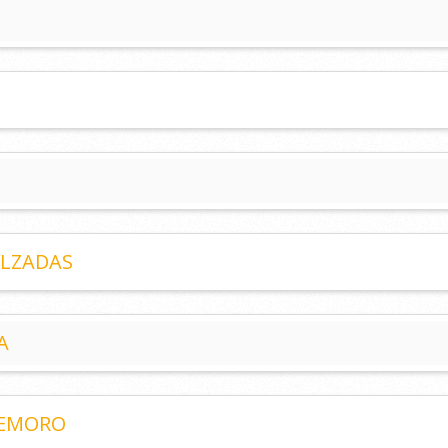
ALZADAS
A
DEMORO