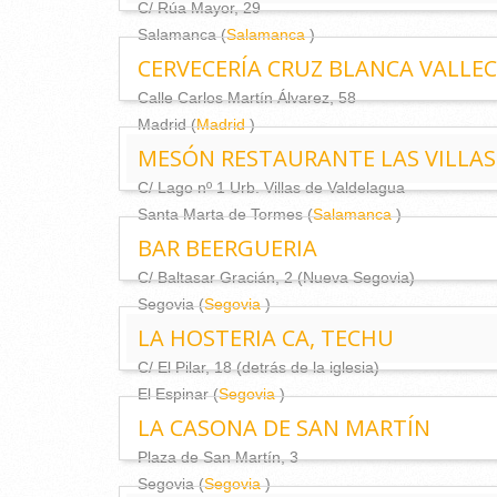
C/ Rúa Mayor, 29
Salamanca (
Salamanca
)
CERVECERÍA CRUZ BLANCA VALLE
Calle Carlos Martín Álvarez, 58
Madrid (
Madrid
)
MESÓN RESTAURANTE LAS VILLAS
C/ Lago nº 1 Urb. Villas de Valdelagua
Santa Marta de Tormes (
Salamanca
)
BAR BEERGUERIA
C/ Baltasar Gracián, 2 (Nueva Segovia)
Segovia (
Segovia
)
LA HOSTERIA CA, TECHU
C/ El Pilar, 18 (detrás de la iglesia)
El Espinar (
Segovia
)
LA CASONA DE SAN MARTÍN
Plaza de San Martín, 3
Segovia (
Segovia
)