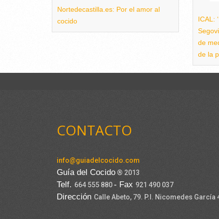
Nortedecastilla.es: Por el amor al
ICAL: 
cocido
Segovi
de med
de la p
CONTACTO
info@guiadelcocido.com
Guía del Cocido
® 2013
Telf.
- Fax
664 555 880
921 490 037
Dirección
Calle Abeto, 79. P.I. Nicomedes García