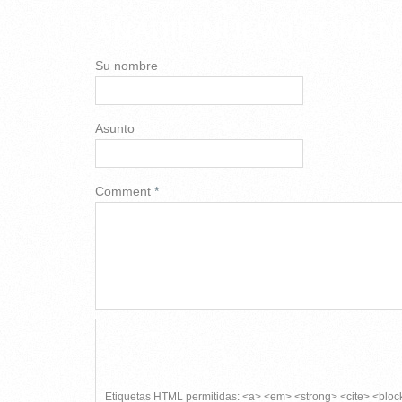
AÑADIR NUEVO COMEN
Su nombre
Asunto
Comment
*
Etiquetas HTML permitidas: <a> <em> <strong> <cite> <bloc