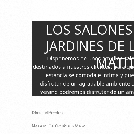
Disponible en Restaurante La
LOS SALONES
Matita (Collado Hermoso)
JARDINES DE 
MATI
Disponemos de unos amplios sal
destinados a nuestros clientes, para qu
estancia se comoda e intima y pu
disfrutar de un agradable ambiente 
verano podremos disfrutar de un am
jardín con sus agradables sombras que
ofrecen sus grandes Robles, con el sus
Días:
Miércoles
de sus hojas dejandonos llevar po
sosiego que nos ofrece este maravillo 
Meses:
De Octubre a Mayo