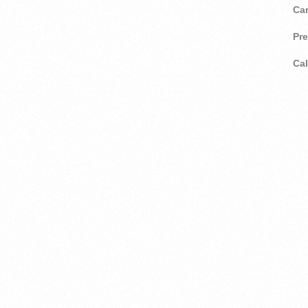
Ca
Pr
Ca