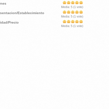
rnes
Media:
5
(
1
vote)
esentacion/Establecimiento
Media:
5
(
1
vote)
lidad/Precio
Media:
5
(
1
vote)