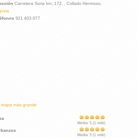
rección
Carretera Soria km, 172, ,
Collado Hermoso,
ovia
léfonos
921 403 077
r mapa más grande
pa
Media:
5
(
1
vote)
rbanzos
Media:
5
(
1
vote)