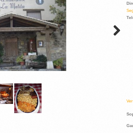
Di
Seg
Te
Ve
So
Ga