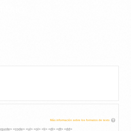
TARIO
Más información sobre los formatos de texto
kquote> <code> <ul> <ol> <li> <dl> <dt> <dd>