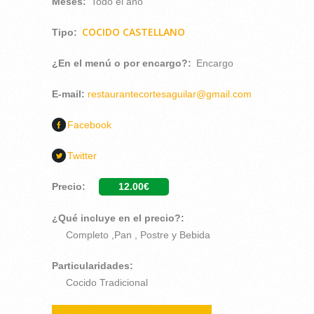
Meses:
Todo el año
COCIDO CASTELLANO
Tipo:
¿En el menú o por encargo?:
Encargo
E-mail:
restaurantecortesaguilar@gmail.com
Facebook
Twitter
Precio:
12.00€
¿Qué incluye en el precio?:
Completo ,Pan , Postre y Bebida
Particularidades:
Cocido Tradicional