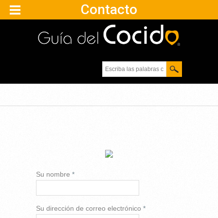
Contacto
Escriba las palabras
clave.
Su nombre
*
Su dirección de correo electrónico
*