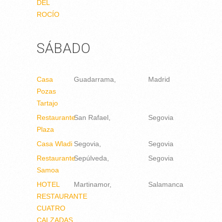
DEL
ROCÍO
SÁBADO
Casa
Guadarrama
Madrid
Pozas
Tartajo
Restaurante
San Rafael
Segovia
Plaza
Casa Wladi
Segovia
Segovia
Restaurante
Sepúlveda
Segovia
Samoa
HOTEL
Martinamor
Salamanca
RESTAURANTE
CUATRO
CALZADAS