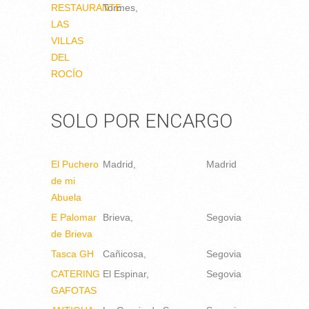
RESTAURANTE
Tormes
LAS
VILLAS
DEL
ROCÍO
SOLO POR ENCARGO
El Puchero
Madrid
Madrid
de mi
Abuela
E Palomar
Brieva
Segovia
de Brieva
Tasca GH
Cañicosa
Segovia
CATERING
El Espinar
Segovia
GAFOTAS