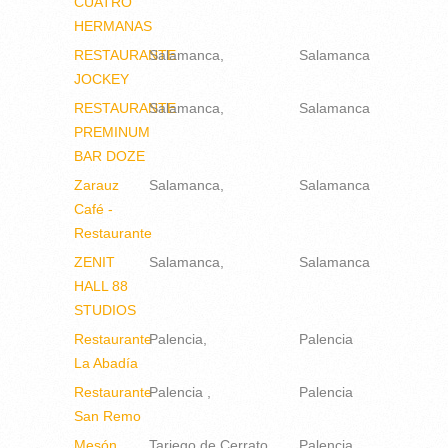
CUATRO
HERMANAS
RESTAURANTE
Salamanca
Salamanca
JOCKEY
RESTAURANTE
Salamanca
Salamanca
PREMINUM
BAR DOZE
Zarauz
Salamanca
Salamanca
Café -
Restaurante
ZENIT
Salamanca
Salamanca
HALL 88
STUDIOS
Restaurante
Palencia
Palencia
La Abadía
Restaurante
Palencia
Palencia
San Remo
Mesón
Tariego de Cerrato
Palencia