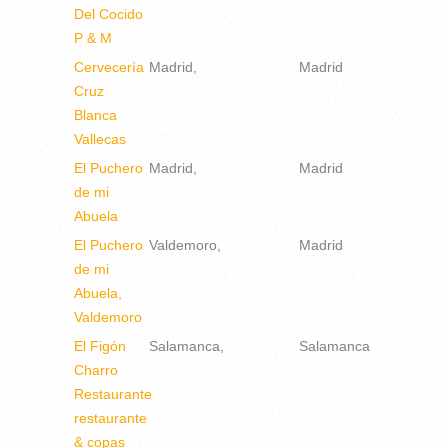
Del Cocido
P & M
Cervecería
Madrid
Madrid
Cruz
Blanca
Vallecas
El Puchero
Madrid
Madrid
de mi
Abuela
El Puchero
Valdemoro
Madrid
de mi
Abuela,
Valdemoro
El Figón
Salamanca
Salamanca
Charro
Restaurante
restaurante
& copas