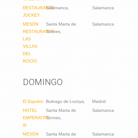
RESTAURANTE
Salamanca
Salamanca
JOCKEY
MESÓN
Santa Marta de
Salamanca
RESTAURANTE
Tormes
LAS
VILLAS
DEL
ROCÍO
DOMINGO
El Espolon
Buitrago de Lozoya
Madrid
HOTEL
Santa Marta de
Salamanca
EMPERATRIZ
Tormes
III
MESÓN
Santa Marta de
Salamanca