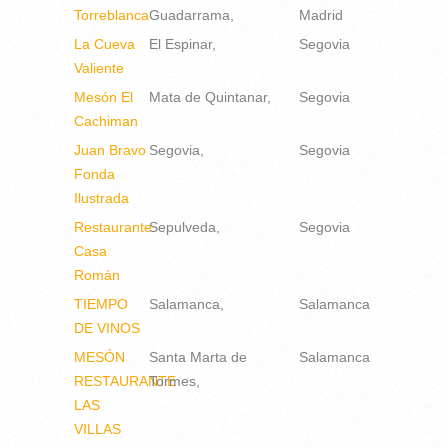
Torreblanca
Guadarrama
Madrid
La Cueva
El Espinar
Segovia
Valiente
Mesón El
Mata de Quintanar
Segovia
Cachiman
Juan Bravo
Segovia
Segovia
Fonda
Ilustrada
Restaurante
Sepulveda
Segovia
Casa
Román
TIEMPO
Salamanca
Salamanca
DE VINOS
MESÓN
Santa Marta de
Salamanca
RESTAURANTE
Tormes
LAS
VILLAS