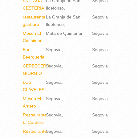
ANTIGUA
La Granja de San
Segovia
CESTERÍA
Ildefonso
restaurante
La Granja de San
Segovia
ganbaru
Ildefonso
Mesón El
Mata de Quintanar
Segovia
Cachiman
Bar
Segovia
Segovia
Beergueria
CERBECERIA
Segovia
Segovia
GIORGIO
LOS
Segovia
Segovia
CLAVELES
Mesón El
Segovia
Segovia
Arriero
Restaurante
Segovia
Segovia
El Cordero
Restaurante
Segovia
Segovia