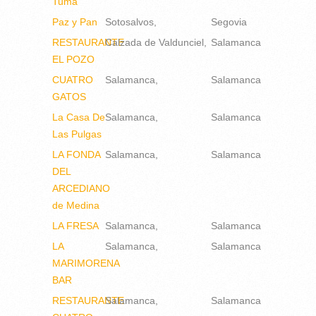
Tuma
Paz y Pan
Sotosalvos
Segovia
RESTAURANTE
Calzada de Valdunciel
Salamanca
EL POZO
CUATRO
Salamanca
Salamanca
GATOS
La Casa De
Salamanca
Salamanca
Las Pulgas
LA FONDA
Salamanca
Salamanca
DEL
ARCEDIANO
de Medina
LA FRESA
Salamanca
Salamanca
LA
Salamanca
Salamanca
MARIMORENA
BAR
RESTAURANTE
Salamanca
Salamanca