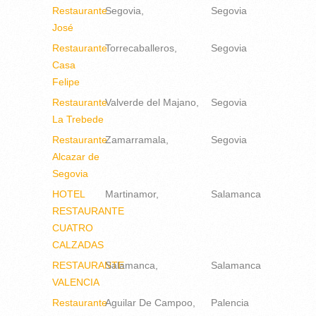
Restaurante
Segovia
Segovia
José
Restaurante
Torrecaballeros
Segovia
Casa
Felipe
Restaurante
Valverde del Majano
Segovia
La Trebede
Restaurante
Zamarramala
Segovia
Alcazar de
Segovia
HOTEL
Martinamor
Salamanca
RESTAURANTE
CUATRO
CALZADAS
RESTAURANTE
Salamanca
Salamanca
VALENCIA
Restaurante
Aguilar De Campoo
Palencia