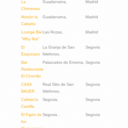
La
Guadarrama
Madrid
Chimenea
Mesón la
Guadarrama
Madrid
Cabaña
Lounge Bar
Las Rozas
Madrid
"Why Not"
El
La Granja de San
Segovia
Esquinazo
Ildefonso
Bar
Palazuelos de Eresma
Segovia
Restaurante
El Chorrillo
CASA
Real Sitio de San
Segovia
BAUER
Ildefonso
Cafetería
Segovia
Segovia
Castilla
El Figón de
Segovia
Segovia
los