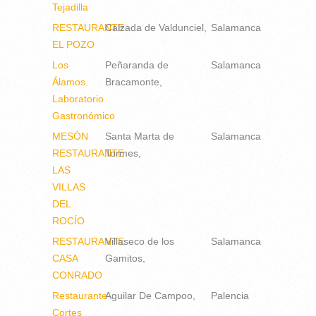
Tejadilla
RESTAURANTE
Calzada de Valdunciel
Salamanca
EL POZO
Los
Peñaranda de
Salamanca
Álamos.
Bracamonte
Laboratorio
Gastronómico
MESÓN
Santa Marta de
Salamanca
RESTAURANTE
Tormes
LAS
VILLAS
DEL
ROCÍO
RESTAURANTE
Villaseco de los
Salamanca
CASA
Gamitos
CONRADO
Restaurante
Aguilar De Campoo
Palencia
Cortes