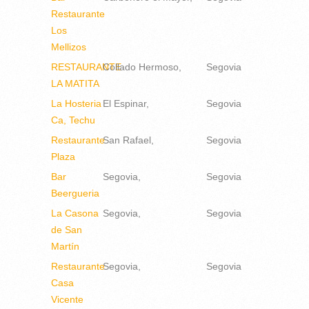
Restaurante
Los
Mellizos
RESTAURANTE
Collado Hermoso
Segovia
LA MATITA
La Hosteria
El Espinar
Segovia
Ca, Techu
Restaurante
San Rafael
Segovia
Plaza
Bar
Segovia
Segovia
Beergueria
La Casona
Segovia
Segovia
de San
Martín
Restaurante
Segovia
Segovia
Casa
Vicente