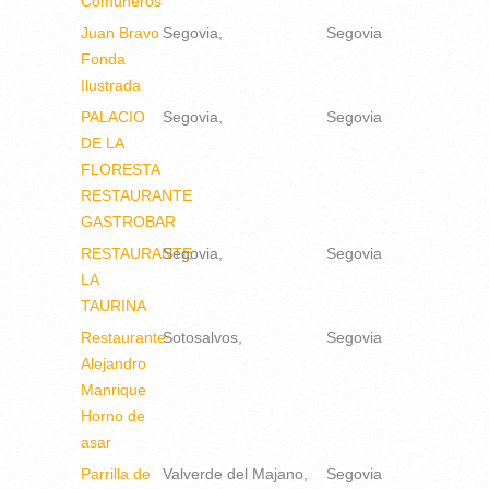
Comuneros
Juan Bravo
Segovia
Segovia
Fonda
Ilustrada
PALACIO
Segovia
Segovia
DE LA
FLORESTA
RESTAURANTE
GASTROBAR
RESTAURANTE
Segovia
Segovia
LA
TAURINA
Restaurante
Sotosalvos
Segovia
Alejandro
Manrique
Horno de
asar
Parrilla de
Valverde del Majano
Segovia