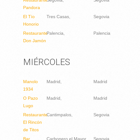
Restaurante
Segovia
Segovia
Pandora
El Tío
Tres Casas
Segovia
Honorio
Restaurante
Palencia
Palencia
Don Jamón
MIÉRCOLES
Manolo
Madrid
Madrid
1934
O Pazo
Madrid
Madrid
Lugo
Restaurante
Cantimpalos
Segovia
El Rincón
de Titos
Bar
Carbonero el Mayor
Segovia