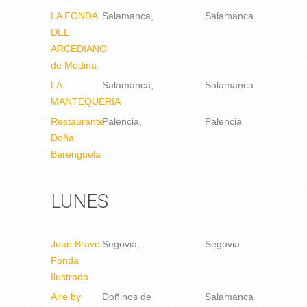
LA FONDA
Salamanca
Salamanca
DEL
ARCEDIANO
de Medina
LA
Salamanca
Salamanca
MANTEQUERIA
Restaurante
Palencia
Palencia
Doña
Berenguela
LUNES
Juan Bravo
Segovia
Segovia
Fonda
Ilustrada
Aire by
Doñinos de
Salamanca