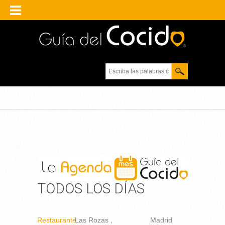
Escriba las palabras
clave.
TODOS LOS DÍAS
Restaurante
Las Rozas
Madrid