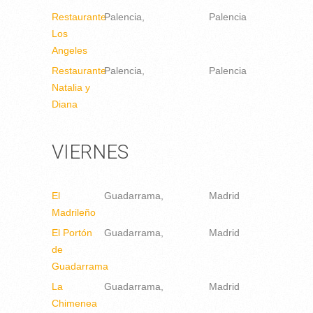
Restaurante
Palencia
Palencia
Los
Angeles
Restaurante
Palencia
Palencia
Natalia y
Diana
VIERNES
El
Guadarrama
Madrid
Madrileño
El Portón
Guadarrama
Madrid
de
Guadarrama
La
Guadarrama
Madrid
Chimenea