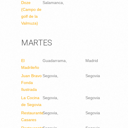
Doze
Salamanca
(Campo de
golf de la
Valmuza)
MARTES
El
Guadarrama
Madrid
Madrileño
Juan Bravo
Segovia
Segovia
Fonda
Ilustrada
La Cocina
Segovia
Segovia
de Segovia
Restaurante
Segovia
Segovia
Casares