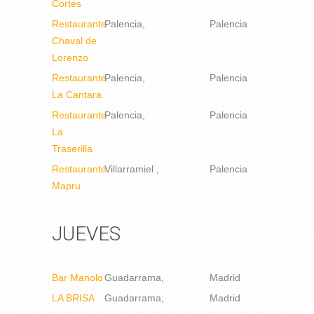
Cortes
Restaurante
Palencia
Palencia
Chaval de
Lorenzo
Restaurante
Palencia
Palencia
La Cantara
Restaurante
Palencia
Palencia
La
Traserilla
Restaurante
Villarramiel
Palencia
Mapru
JUEVES
Bar Manolo
Guadarrama
Madrid
LA BRISA
Guadarrama
Madrid