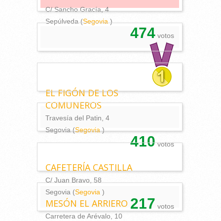
C/ Sancho Gracía, 4
Sepúlveda (
Segovia
)
474
votos
EL FIGÓN DE LOS
COMUNEROS
Travesía del Patin, 4
Segovia (
Segovia
)
410
votos
CAFETERÍA CASTILLA
C/ Juan Bravo, 58
Segovia (
Segovia
)
217
MESÓN EL ARRIERO
votos
Carretera de Arévalo, 10