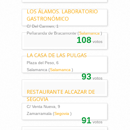
LOS ÁLAMOS. LABORATORIO
GASTRONÓMICO
C/ Del Carmen, 1
Peñaranda de Bracamonte (
Salamanca
)
108
votos
LA CASA DE LAS PULGAS
Plaza del Peso, 6
Salamanca (
Salamanca
)
93
votos
RESTAURANTE ALCAZAR DE
SEGOVIA
C/ Venta Nueva, 9
Zamarramala (
Segovia
)
91
votos