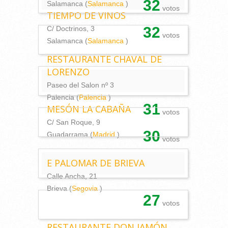
32
Salamanca (
Salamanca
)
votos
TIEMPO DE VINOS
32
C/ Doctrinos, 3
votos
Salamanca (
Salamanca
)
RESTAURANTE CHAVAL DE
LORENZO
Paseo del Salon nº 3
Palencia (
Palencia
)
31
MESÓN LA CABAÑA
votos
C/ San Roque, 9
30
Guadarrama (
Madrid
)
votos
E PALOMAR DE BRIEVA
Calle Ancha, 21
Brieva (
Segovia
)
27
votos
RESTAURANTE DON JAMÓN