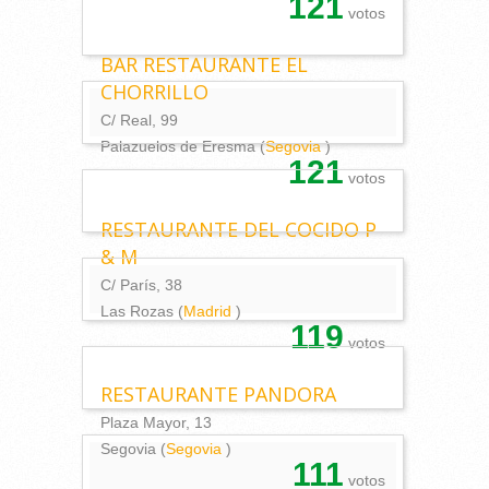
121
votos
BAR RESTAURANTE EL
CHORRILLO
C/ Real, 99
Palazuelos de Eresma (
Segovia
)
121
votos
RESTAURANTE DEL COCIDO P
& M
C/ París, 38
Las Rozas (
Madrid
)
119
votos
RESTAURANTE PANDORA
Plaza Mayor, 13
Segovia (
Segovia
)
111
votos