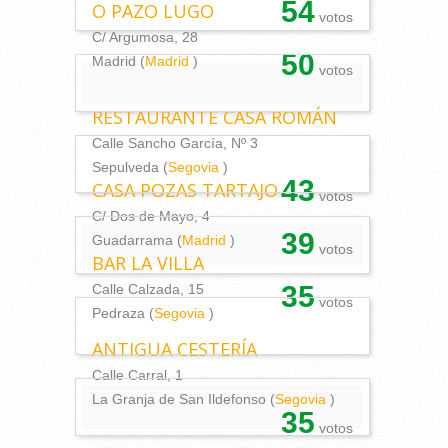
54
O PAZO LUGO
votos
C/ Argumosa, 28
50
Madrid (
Madrid
)
votos
RESTAURANTE CASA ROMÁN
Calle Sancho García, Nº 3
Sepulveda (
Segovia
)
43
CASA POZAS TARTAJO
votos
C/ Dos de Mayo, 4
39
Guadarrama (
Madrid
)
votos
BAR LA VILLA
35
Calle Calzada, 15
votos
Pedraza (
Segovia
)
ANTIGUA CESTERÍA
Calle Carral, 1
La Granja de San Ildefonso (
Segovia
)
35
votos