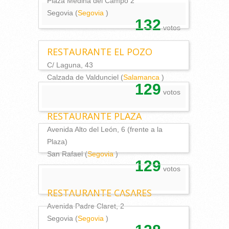
Plaza Medina del Campo 2
Segovia (
Segovia
)
132
votos
RESTAURANTE EL POZO
C/ Laguna, 43
Calzada de Valdunciel (
Salamanca
)
129
votos
RESTAURANTE PLAZA
Avenida Alto del León, 6 (frente a la
Plaza)
San Rafael (
Segovia
)
129
votos
RESTAURANTE CASARES
Avenida Padre Claret, 2
Segovia (
Segovia
)