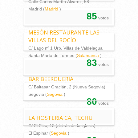
Calle Carlos Martín Álvarez, 58
Madrid (
Madrid
)
85
votos
MESÓN RESTAURANTE LAS
VILLAS DEL ROCÍO
C/ Lago nº 1 Urb. Villas de Valdelagua
Santa Marta de Tormes (
Salamanca
)
83
votos
BAR BEERGUERIA
C/ Baltasar Gracián, 2 (Nueva Segovia)
Segovia (
Segovia
)
80
votos
LA HOSTERIA CA, TECHU
C/ El Pilar, 18 (detrás de la iglesia)
El Espinar (
Segovia
)