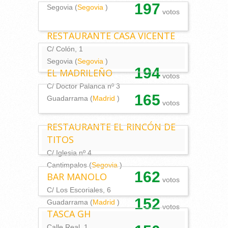
197
Segovia (
Segovia
)
votos
RESTAURANTE CASA VICENTE
C/ Colón, 1
Segovia (
Segovia
)
194
EL MADRILEÑO
votos
C/ Doctor Palanca nº 3
165
Guadarrama (
Madrid
)
votos
RESTAURANTE EL RINCÓN DE
TITOS
C/ Iglesia nº 4
Cantimpalos (
Segovia
)
162
BAR MANOLO
votos
C/ Los Escoriales, 6
152
Guadarrama (
Madrid
)
votos
TASCA GH
Calle Real, 1