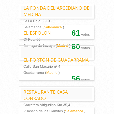
LA FONDA DEL ARCEDIANO DE
MEDINA
C/ La Reja, 2-10
Salamanca (
Salamanca
)
61
EL ESPOLON
votos
C/ Real 60
60
Buitrago de Lozoya (
Madrid
)
votos
EL PORTÓN DE GUADARRAMA
Calle San Macario nº 4
Guadarrama (
Madrid
)
56
votos
RESTAURANTE CASA
CONRADO
Carretera Vitigudino Km 35,4
Villaseco de los Gamitos (
Salamanca
)