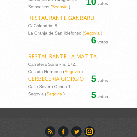
10
votos
Sotosalvos (
Segovia
)
RESTAURANTE GANBARU
C/ Calandria, 8
La Granja de San Ildefonso (
Segovia
)
6
votos
RESTAURANTE LA MATITA
Carretera Soria km, 172,
Collado Hermoso (
Segovia
)
5
CERBECERIA GIORGIO
votos
Calle Severo Ochoa 1
5
Segovia (
Segovia
)
votos