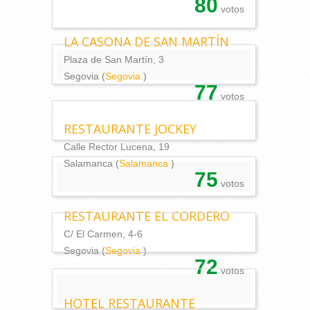
80
votos
LA CASONA DE SAN MARTÍN
Plaza de San Martín, 3
Segovia (
Segovia
)
77
votos
RESTAURANTE JOCKEY
Calle Rector Lucena, 19
Salamanca (
Salamanca
)
75
votos
RESTAURANTE EL CORDERO
C/ El Carmen, 4-6
Segovia (
Segovia
)
72
votos
HOTEL RESTAURANTE