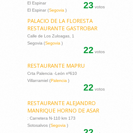
23
El Espinar
votos
El Espinar (
Segovia
)
PALACIO DE LA FLORESTA
RESTAURANTE GASTROBAR
Calle de Los Zuloagas, 1
Segovia (
Segovia
)
22
votos
RESTAURANTE MAPRU
Crta Palencia -León nº610
Villarramiel (
Palencia
)
22
votos
RESTAURANTE ALEJANDRO
MANRIQUE HORNO DE ASAR
: Carretera N-110 km 173
Sotosalvos (
Segovia
)
22