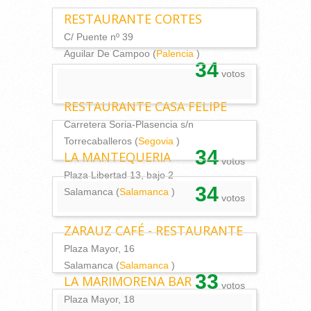
RESTAURANTE CORTES
C/ Puente nº 39
Aguilar De Campoo (
Palencia
)
34
votos
RESTAURANTE CASA FELIPE
Carretera Soria-Plasencia s/n
Torrecaballeros (
Segovia
)
34
LA MANTEQUERIA
votos
Plaza Libertad 13, bajo 2
34
Salamanca (
Salamanca
)
votos
ZARAUZ CAFÉ - RESTAURANTE
Plaza Mayor, 16
Salamanca (
Salamanca
)
33
LA MARIMORENA BAR
votos
Plaza Mayor, 18