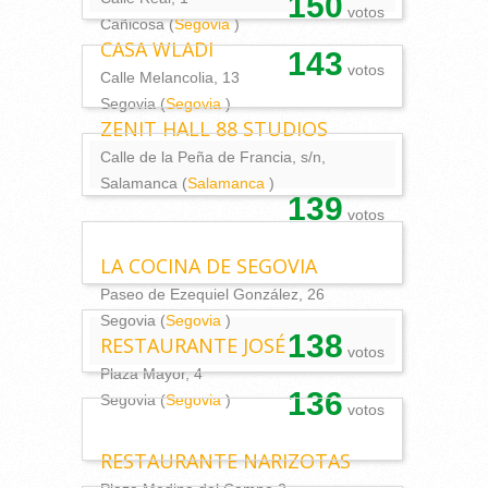
150
votos
Cañicosa (
Segovia
)
CASA WLADI
143
votos
Calle Melancolia, 13
Segovia (
Segovia
)
ZENIT HALL 88 STUDIOS
Calle de la Peña de Francia, s/n,
Salamanca (
Salamanca
)
139
votos
LA COCINA DE SEGOVIA
Paseo de Ezequiel González, 26
Segovia (
Segovia
)
138
RESTAURANTE JOSÉ
votos
Plaza Mayor, 4
136
Segovia (
Segovia
)
votos
RESTAURANTE NARIZOTAS