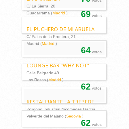
votos
C/ La Sierra, 20
69
Guadarrama (
Madrid
)
votos
EL PUCHERO DE MI ABUELA
C/ Palos de la Frontera, 21
Madrid (
Madrid
)
64
votos
LOUNGE BAR "WHY NOT"
Calle Belgrado 49
Las Rozas (
Madrid
)
62
votos
RESTAURANTE LA TREBEDE
Poligono Industrial Nicomedes García
Valverde del Majano (
Segovia
)
62
votos