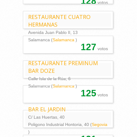
128
votos
RESTAURANTE CUATRO
HERMANAS
Avenida Juan Pablo II, 13
Salamanca (
Salamanca
)
127
votos
RESTAURANTE PREMINUM
BAR DOZE
Calle Isla de la Rúa, 6
Salamanca (
Salamanca
)
125
votos
BAR EL JARDIN
C/ Las Huertas, 40
Poligono Industrial Hontoria, 40 (
Segovia
)