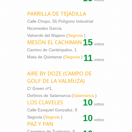
PARRILLA DE TEJADILLA
Calle Chopo, 55 Polígono Industrial
Nicomedes Garcia
Valverde del Majano (
Segovia
)
15
MESÓN EL CACHIMAN
votos
Camino de Cantimpalos, 1.
11
Mata de Quintanar (
Segovia
)
votos
AIRE BY DOZE (CAMPO DE
GOLF DE LA VALMUZA)
C/ Green nº1,
Doñinos de Salamanca (
Salamanca
)
10
LOS CLAVELES
votos
Calle Ezequiel Gonzalez, 9
10
Segovia (
Segovia
)
votos
PAZ Y PAN
Carretera de Turégano, 9