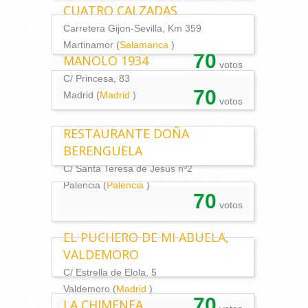
CUATRO CALZADAS
Carretera Gijon-Sevilla, Km 359
Martinamor (
Salamanca
)
70
MANOLO 1934
votos
C/ Princesa, 83
70
Madrid (
Madrid
)
votos
RESTAURANTE DOÑA
BERENGUELA
C/ Santa Teresa de Jesus nº2
Palencia (
Palencia
)
70
votos
EL PUCHERO DE MI ABUELA,
VALDEMORO
C/ Estrella de Elola, 5
Valdemoro (
Madrid
)
70
LA CHIMENEA