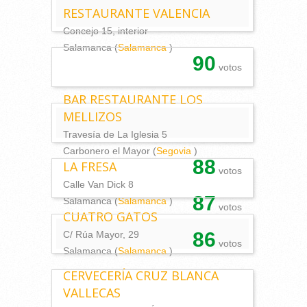
RESTAURANTE VALENCIA
Concejo 15, interior
Salamanca (
Salamanca
)
90
votos
BAR RESTAURANTE LOS
MELLIZOS
Travesía de La Iglesia 5
Carbonero el Mayor (
Segovia
)
88
LA FRESA
votos
Calle Van Dick 8
87
Salamanca (
Salamanca
)
votos
CUATRO GATOS
86
C/ Rúa Mayor, 29
votos
Salamanca (
Salamanca
)
CERVECERÍA CRUZ BLANCA
VALLECAS