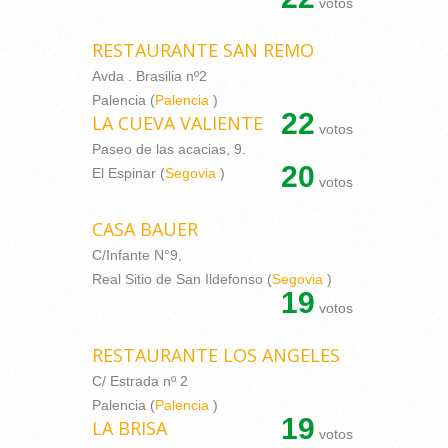
votos
RESTAURANTE SAN REMO
Avda . Brasilia nº2
Palencia (
Palencia
)
22
LA CUEVA VALIENTE
votos
Paseo de las acacias, 9.
20
El Espinar (
Segovia
)
votos
CASA BAUER
C/Infante N°9,
Real Sitio de San Ildefonso (
Segovia
)
19
votos
RESTAURANTE LOS ANGELES
C/ Estrada nº 2
Palencia (
Palencia
)
19
LA BRISA
votos