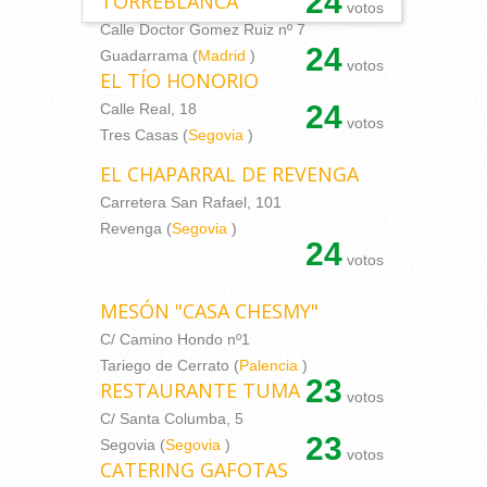
24
TORREBLANCA
votos
Calle Doctor Gomez Ruiz nº 7
24
Guadarrama (
Madrid
)
votos
EL TÍO HONORIO
24
Calle Real, 18
votos
Tres Casas (
Segovia
)
EL CHAPARRAL DE REVENGA
Carretera San Rafael, 101
Revenga (
Segovia
)
24
votos
MESÓN "CASA CHESMY"
C/ Camino Hondo nº1
Tariego de Cerrato (
Palencia
)
23
RESTAURANTE TUMA
votos
C/ Santa Columba, 5
23
Segovia (
Segovia
)
votos
CATERING GAFOTAS