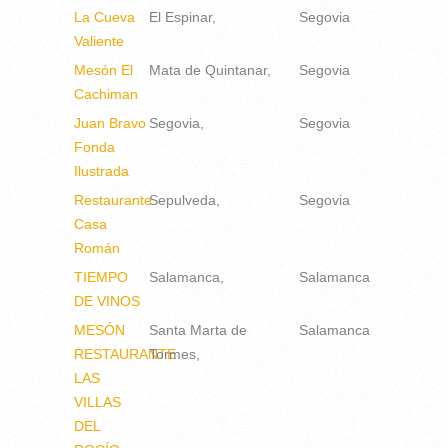
La Cueva
El Espinar
Segovia
Valiente
Mesón El
Mata de Quintanar
Segovia
Cachiman
Juan Bravo
Segovia
Segovia
Fonda
Ilustrada
Restaurante
Sepulveda
Segovia
Casa
Román
TIEMPO
Salamanca
Salamanca
DE VINOS
MESÓN
Santa Marta de
Salamanca
RESTAURANTE
Tormes
LAS
VILLAS
DEL