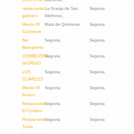
restaurante
La Granja de San
Segovia
ganbaru
Ildefonso
Mesón El
Mata de Quintanar
Segovia
Cachiman
Bar
Segovia
Segovia
Beergueria
CERBECERIA
Segovia
Segovia
GIORGIO
LOS
Segovia
Segovia
CLAVELES
Mesón El
Segovia
Segovia
Arriero
Restaurante
Segovia
Segovia
El Cordero
Restaurante
Segovia
Segovia
Tuma