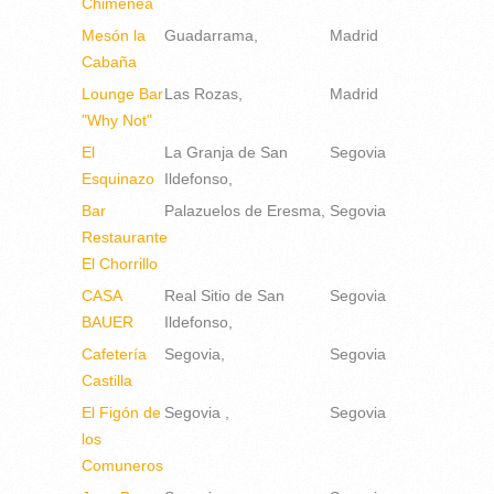
Chimenea
Mesón la
Guadarrama
Madrid
Cabaña
Lounge Bar
Las Rozas
Madrid
"Why Not"
El
La Granja de San
Segovia
Esquinazo
Ildefonso
Bar
Palazuelos de Eresma
Segovia
Restaurante
El Chorrillo
CASA
Real Sitio de San
Segovia
BAUER
Ildefonso
Cafetería
Segovia
Segovia
Castilla
El Figón de
Segovia
Segovia
los
Comuneros