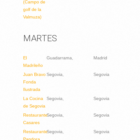
(Campo de
golf de la
Valmuza)
MARTES
El
Guadarrama
Madrid
Madrileño
Juan Bravo
Segovia
Segovia
Fonda
Ilustrada
La Cocina
Segovia
Segovia
de Segovia
Restaurante
Segovia
Segovia
Casares
Restaurante
Segovia
Segovia
Pandora