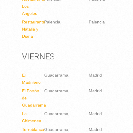
Los
Angeles
Restaurante
Palencia
Palencia
Natalia y
Diana
VIERNES
El
Guadarrama
Madrid
Madrileño
El Portón
Guadarrama
Madrid
de
Guadarrama
La
Guadarrama
Madrid
Chimenea
Torreblanca
Guadarrama
Madrid