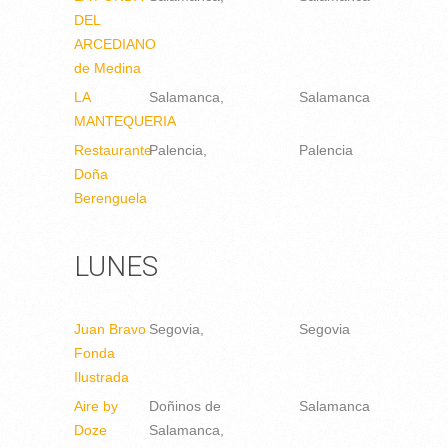
DEL
ARCEDIANO
de Medina
LA
Salamanca
Salamanca
MANTEQUERIA
Restaurante
Palencia
Palencia
Doña
Berenguela
LUNES
Juan Bravo
Segovia
Segovia
Fonda
Ilustrada
Aire by
Doñinos de
Salamanca
Doze
Salamanca