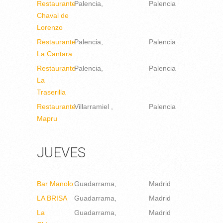
Restaurante
Palencia
Palencia
Chaval de
Lorenzo
Restaurante
Palencia
Palencia
La Cantara
Restaurante
Palencia
Palencia
La
Traserilla
Restaurante
Villarramiel
Palencia
Mapru
JUEVES
Bar Manolo
Guadarrama
Madrid
LA BRISA
Guadarrama
Madrid
La
Guadarrama
Madrid