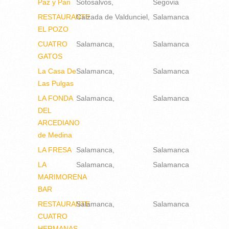
Paz y Pan
Sotosalvos
Segovia
RESTAURANTE
Calzada de Valdunciel
Salamanca
EL POZO
CUATRO
Salamanca
Salamanca
GATOS
La Casa De
Salamanca
Salamanca
Las Pulgas
LA FONDA
Salamanca
Salamanca
DEL
ARCEDIANO
de Medina
LA FRESA
Salamanca
Salamanca
LA
Salamanca
Salamanca
MARIMORENA
BAR
RESTAURANTE
Salamanca
Salamanca
CUATRO
HERMANAS