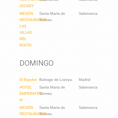
JOCKEY
MESÓN
Santa Marta de
Salamanca
RESTAURANTE
Tormes
LAS
VILLAS
DEL
ROCÍO
DOMINGO
El Espolon
Buitrago de Lozoya
Madrid
HOTEL
Santa Marta de
Salamanca
EMPERATRIZ
Tormes
III
MESÓN
Santa Marta de
Salamanca
RESTAURANTE
Tormes