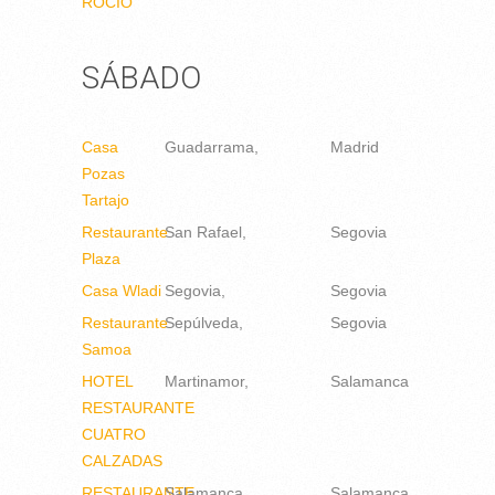
ROCÍO
SÁBADO
Casa
Guadarrama
Madrid
Pozas
Tartajo
Restaurante
San Rafael
Segovia
Plaza
Casa Wladi
Segovia
Segovia
Restaurante
Sepúlveda
Segovia
Samoa
HOTEL
Martinamor
Salamanca
RESTAURANTE
CUATRO
CALZADAS
RESTAURANTE
Salamanca
Salamanca