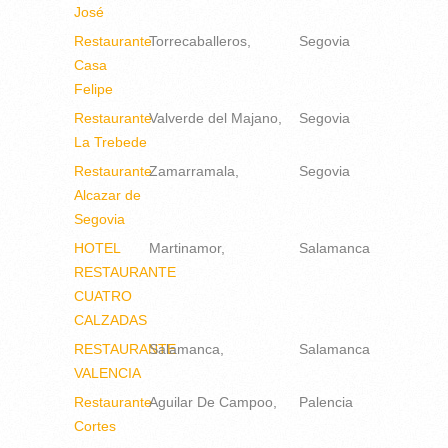
José
Restaurante
Torrecaballeros
Segovia
Casa
Felipe
Restaurante
Valverde del Majano
Segovia
La Trebede
Restaurante
Zamarramala
Segovia
Alcazar de
Segovia
HOTEL
Martinamor
Salamanca
RESTAURANTE
CUATRO
CALZADAS
RESTAURANTE
Salamanca
Salamanca
VALENCIA
Restaurante
Aguilar De Campoo
Palencia
Cortes