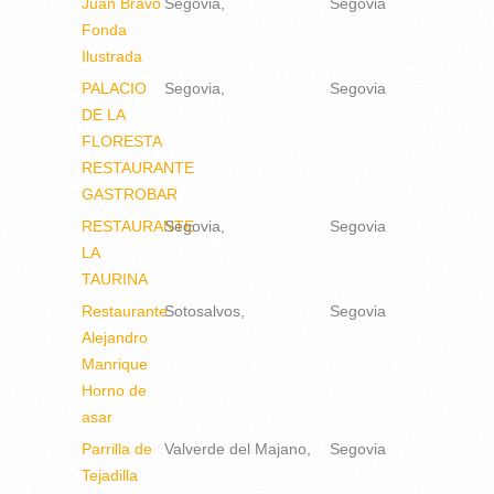
Juan Bravo
Segovia
Segovia
Fonda
Ilustrada
PALACIO
Segovia
Segovia
DE LA
FLORESTA
RESTAURANTE
GASTROBAR
RESTAURANTE
Segovia
Segovia
LA
TAURINA
Restaurante
Sotosalvos
Segovia
Alejandro
Manrique
Horno de
asar
Parrilla de
Valverde del Majano
Segovia
Tejadilla