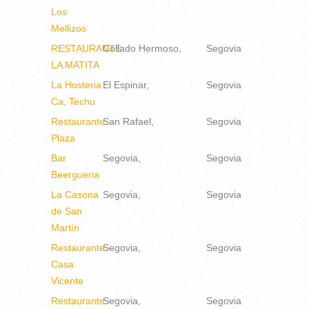
Los
Mellizos
RESTAURANTE
Collado Hermoso
Segovia
LA MATITA
La Hosteria
El Espinar
Segovia
Ca, Techu
Restaurante
San Rafael
Segovia
Plaza
Bar
Segovia
Segovia
Beergueria
La Casona
Segovia
Segovia
de San
Martín
Restaurante
Segovia
Segovia
Casa
Vicente
Restaurante
Segovia
Segovia