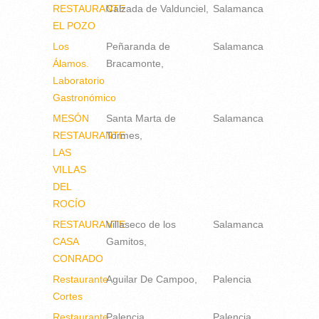
RESTAURANTE
Calzada de Valdunciel
Salamanca
EL POZO
Los
Peñaranda de
Salamanca
Álamos.
Bracamonte
Laboratorio
Gastronómico
MESÓN
Santa Marta de
Salamanca
RESTAURANTE
Tormes
LAS
VILLAS
DEL
ROCÍO
RESTAURANTE
Villaseco de los
Salamanca
CASA
Gamitos
CONRADO
Restaurante
Aguilar De Campoo
Palencia
Cortes
Restaurante
Palencia
Palencia