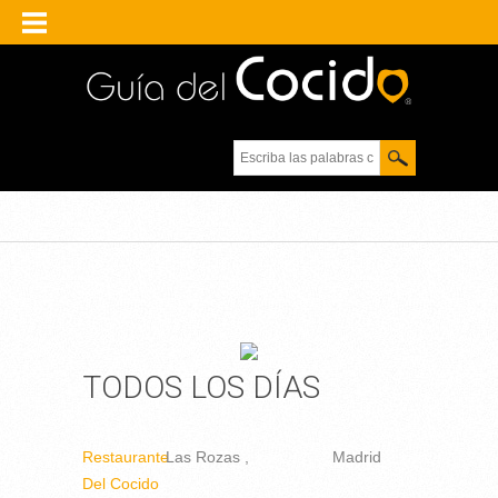
Escriba las palabras
clave.
TODOS LOS DÍAS
Restaurante
Las Rozas
Madrid
Del Cocido