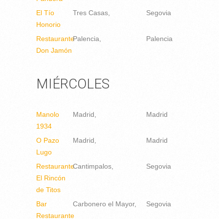
El Tío
Tres Casas
Segovia
Honorio
Restaurante
Palencia
Palencia
Don Jamón
MIÉRCOLES
Manolo
Madrid
Madrid
1934
O Pazo
Madrid
Madrid
Lugo
Restaurante
Cantimpalos
Segovia
El Rincón
de Titos
Bar
Carbonero el Mayor
Segovia
Restaurante