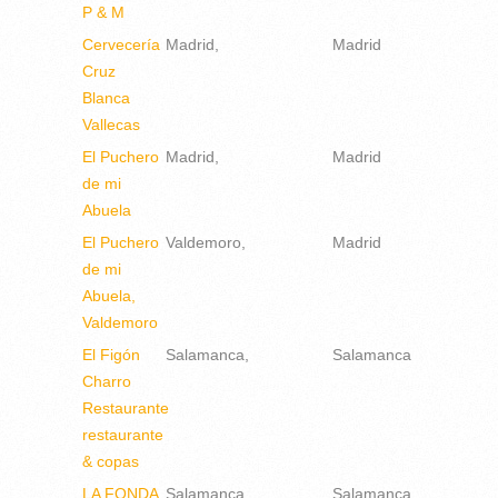
P & M
Cervecería
Madrid
Madrid
Cruz
Blanca
Vallecas
El Puchero
Madrid
Madrid
de mi
Abuela
El Puchero
Valdemoro
Madrid
de mi
Abuela,
Valdemoro
El Figón
Salamanca
Salamanca
Charro
Restaurante
restaurante
& copas
LA FONDA
Salamanca
Salamanca