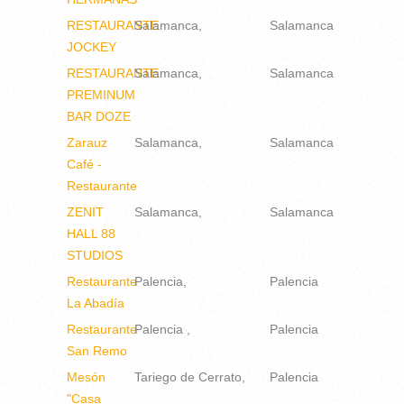
RESTAURANTE
Salamanca
Salamanca
JOCKEY
RESTAURANTE
Salamanca
Salamanca
PREMINUM
BAR DOZE
Zarauz
Salamanca
Salamanca
Café -
Restaurante
ZENIT
Salamanca
Salamanca
HALL 88
STUDIOS
Restaurante
Palencia
Palencia
La Abadía
Restaurante
Palencia
Palencia
San Remo
Mesón
Tariego de Cerrato
Palencia
"Casa