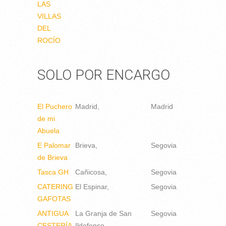
LAS
VILLAS
DEL
ROCÍO
SOLO POR ENCARGO
El Puchero
Madrid
Madrid
de mi
Abuela
E Palomar
Brieva
Segovia
de Brieva
Tasca GH
Cañicosa
Segovia
CATERING
El Espinar
Segovia
GAFOTAS
ANTIGUA
La Granja de San
Segovia
CESTERÍA
Ildefonso