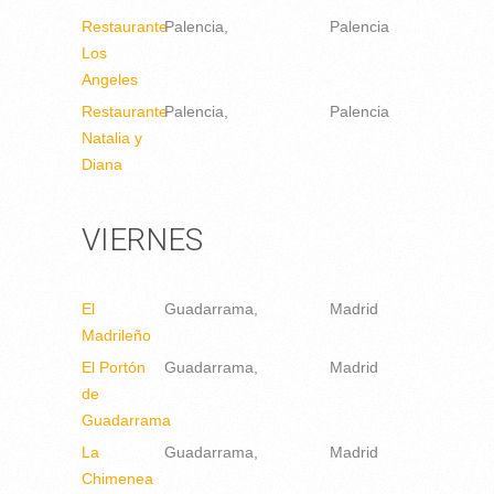
Restaurante
Palencia
Palencia
Los
Angeles
Restaurante
Palencia
Palencia
Natalia y
Diana
VIERNES
El
Guadarrama
Madrid
Madrileño
El Portón
Guadarrama
Madrid
de
Guadarrama
La
Guadarrama
Madrid
Chimenea