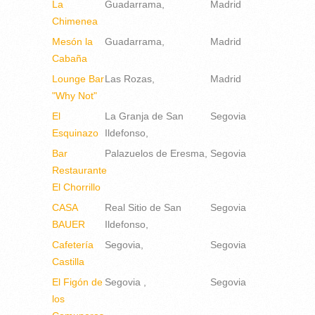
La
Guadarrama
Madrid
Chimenea
Mesón la
Guadarrama
Madrid
Cabaña
Lounge Bar
Las Rozas
Madrid
"Why Not"
El
La Granja de San
Segovia
Esquinazo
Ildefonso
Bar
Palazuelos de Eresma
Segovia
Restaurante
El Chorrillo
CASA
Real Sitio de San
Segovia
BAUER
Ildefonso
Cafetería
Segovia
Segovia
Castilla
El Figón de
Segovia
Segovia
los