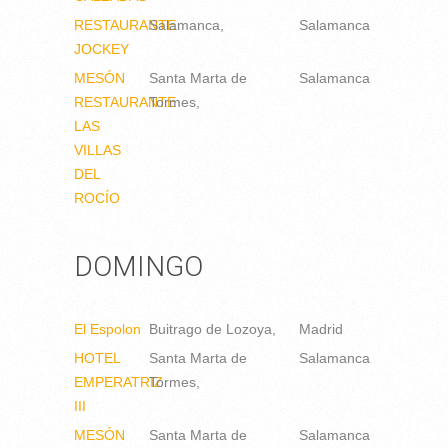
RESTAURANTE
Salamanca
Salamanca
JOCKEY
MESÓN
Santa Marta de
Salamanca
RESTAURANTE
Tormes
LAS
VILLAS
DEL
ROCÍO
DOMINGO
El Espolon
Buitrago de Lozoya
Madrid
HOTEL
Santa Marta de
Salamanca
EMPERATRIZ
Tormes
III
MESÓN
Santa Marta de
Salamanca