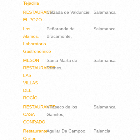
Tejadilla
RESTAURANTE
Calzada de Valdunciel
Salamanca
EL POZO
Los
Peñaranda de
Salamanca
Álamos.
Bracamonte
Laboratorio
Gastronómico
MESÓN
Santa Marta de
Salamanca
RESTAURANTE
Tormes
LAS
VILLAS
DEL
ROCÍO
RESTAURANTE
Villaseco de los
Salamanca
CASA
Gamitos
CONRADO
Restaurante
Aguilar De Campoo
Palencia
Cortes