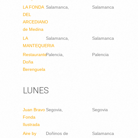
LA FONDA
Salamanca
Salamanca
DEL
ARCEDIANO
de Medina
LA
Salamanca
Salamanca
MANTEQUERIA
Restaurante
Palencia
Palencia
Doña
Berenguela
LUNES
Juan Bravo
Segovia
Segovia
Fonda
Ilustrada
Aire by
Doñinos de
Salamanca