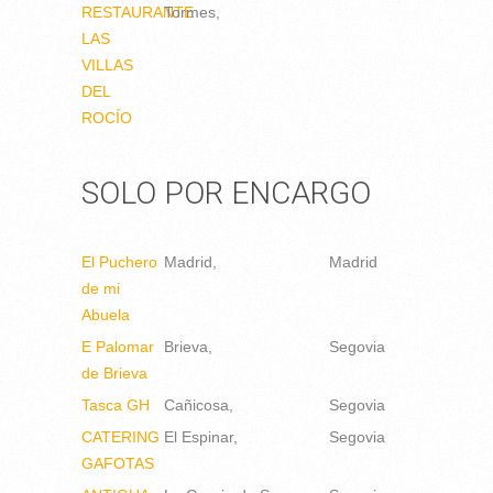
RESTAURANTE
Tormes
LAS
VILLAS
DEL
ROCÍO
SOLO POR ENCARGO
El Puchero
Madrid
Madrid
de mi
Abuela
E Palomar
Brieva
Segovia
de Brieva
Tasca GH
Cañicosa
Segovia
CATERING
El Espinar
Segovia
GAFOTAS