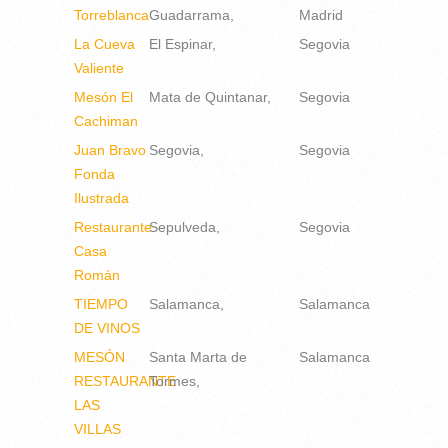
Torreblanca
Guadarrama
Madrid
La Cueva
El Espinar
Segovia
Valiente
Mesón El
Mata de Quintanar
Segovia
Cachiman
Juan Bravo
Segovia
Segovia
Fonda
Ilustrada
Restaurante
Sepulveda
Segovia
Casa
Román
TIEMPO
Salamanca
Salamanca
DE VINOS
MESÓN
Santa Marta de
Salamanca
RESTAURANTE
Tormes
LAS
VILLAS