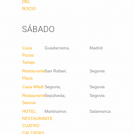
DEL
ROCÍO
SÁBADO
Casa
Guadarrama
Madrid
Pozas
Tartajo
Restaurante
San Rafael
Segovia
Plaza
Casa Wladi
Segovia
Segovia
Restaurante
Sepúlveda
Segovia
Samoa
HOTEL
Martinamor
Salamanca
RESTAURANTE
CUATRO
CALZADAS