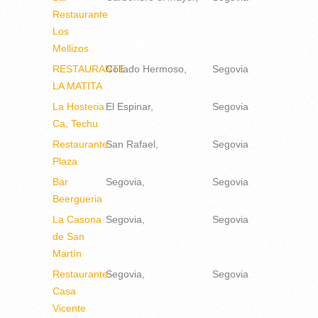
Restaurante
Los
Mellizos
RESTAURANTE
Collado Hermoso
Segovia
LA MATITA
La Hosteria
El Espinar
Segovia
Ca, Techu
Restaurante
San Rafael
Segovia
Plaza
Bar
Segovia
Segovia
Beergueria
La Casona
Segovia
Segovia
de San
Martín
Restaurante
Segovia
Segovia
Casa
Vicente