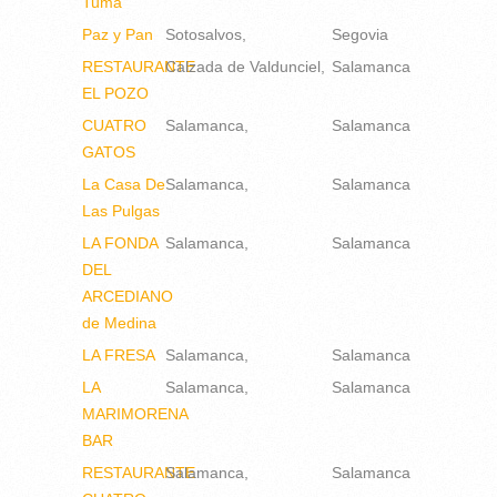
Tuma
Paz y Pan
Sotosalvos
Segovia
RESTAURANTE
Calzada de Valdunciel
Salamanca
EL POZO
CUATRO
Salamanca
Salamanca
GATOS
La Casa De
Salamanca
Salamanca
Las Pulgas
LA FONDA
Salamanca
Salamanca
DEL
ARCEDIANO
de Medina
LA FRESA
Salamanca
Salamanca
LA
Salamanca
Salamanca
MARIMORENA
BAR
RESTAURANTE
Salamanca
Salamanca