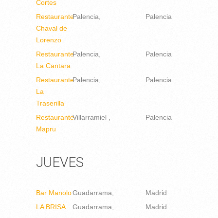
Cortes
Restaurante
Palencia
Palencia
Chaval de
Lorenzo
Restaurante
Palencia
Palencia
La Cantara
Restaurante
Palencia
Palencia
La
Traserilla
Restaurante
Villarramiel
Palencia
Mapru
JUEVES
Bar Manolo
Guadarrama
Madrid
LA BRISA
Guadarrama
Madrid