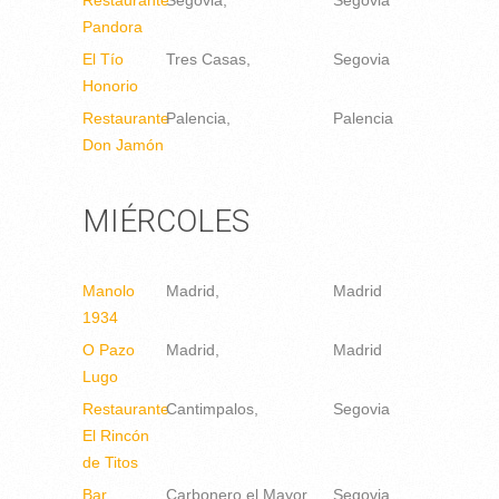
Restaurante
Segovia
Segovia
Pandora
El Tío
Tres Casas
Segovia
Honorio
Restaurante
Palencia
Palencia
Don Jamón
MIÉRCOLES
Manolo
Madrid
Madrid
1934
O Pazo
Madrid
Madrid
Lugo
Restaurante
Cantimpalos
Segovia
El Rincón
de Titos
Bar
Carbonero el Mayor
Segovia