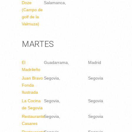
Doze
Salamanca
(Campo de
golf de la
Valmuza)
MARTES
El
Guadarrama
Madrid
Madrileño
Juan Bravo
Segovia
Segovia
Fonda
Ilustrada
La Cocina
Segovia
Segovia
de Segovia
Restaurante
Segovia
Segovia
Casares