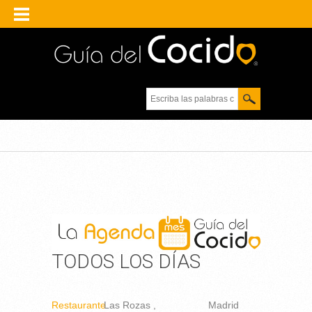
Escriba las palabras
clave.
TODOS LOS DÍAS
Restaurante
Las Rozas
Madrid