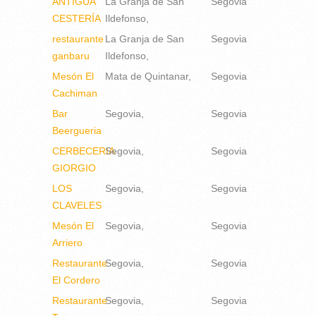
ANTIGUA
La Granja de San
Segovia
CESTERÍA
Ildefonso
restaurante
La Granja de San
Segovia
ganbaru
Ildefonso
Mesón El
Mata de Quintanar
Segovia
Cachiman
Bar
Segovia
Segovia
Beergueria
CERBECERIA
Segovia
Segovia
GIORGIO
LOS
Segovia
Segovia
CLAVELES
Mesón El
Segovia
Segovia
Arriero
Restaurante
Segovia
Segovia
El Cordero
Restaurante
Segovia
Segovia