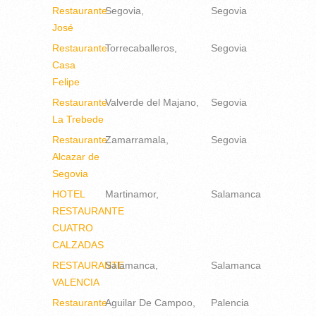
Restaurante
Segovia
Segovia
José
Restaurante
Torrecaballeros
Segovia
Casa
Felipe
Restaurante
Valverde del Majano
Segovia
La Trebede
Restaurante
Zamarramala
Segovia
Alcazar de
Segovia
HOTEL
Martinamor
Salamanca
RESTAURANTE
CUATRO
CALZADAS
RESTAURANTE
Salamanca
Salamanca
VALENCIA
Restaurante
Aguilar De Campoo
Palencia