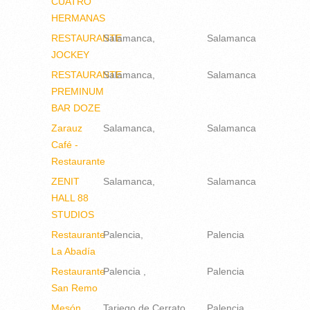
CUATRO
HERMANAS
RESTAURANTE
Salamanca
Salamanca
JOCKEY
RESTAURANTE
Salamanca
Salamanca
PREMINUM
BAR DOZE
Zarauz
Salamanca
Salamanca
Café -
Restaurante
ZENIT
Salamanca
Salamanca
HALL 88
STUDIOS
Restaurante
Palencia
Palencia
La Abadía
Restaurante
Palencia
Palencia
San Remo
Mesón
Tariego de Cerrato
Palencia