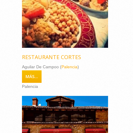
RESTAURANTE CORTES
Aguilar De Campoo (
Palencia
)
MÁS...
Palencia