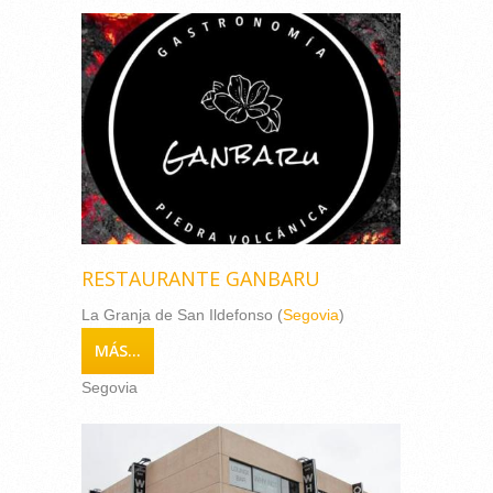
RESTAURANTE GANBARU
La Granja de San Ildefonso (
Segovia
)
MÁS...
Segovia