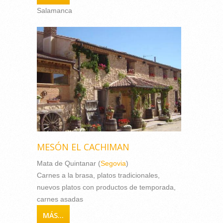
Salamanca
MESÓN EL CACHIMAN
Mata de Quintanar (
Segovia
)
Carnes a la brasa, platos tradicionales,
nuevos platos con productos de temporada,
carnes asadas
MÁS...