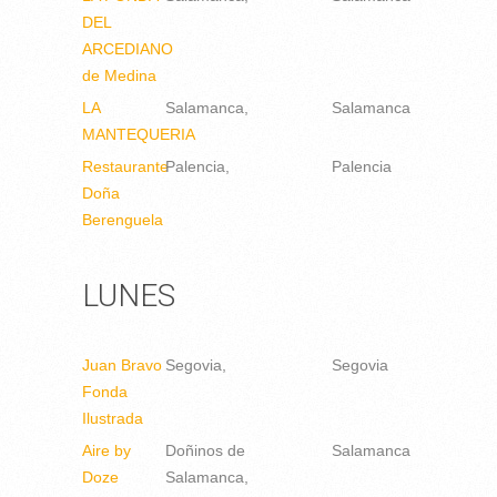
DEL
ARCEDIANO
de Medina
LA
Salamanca
Salamanca
MANTEQUERIA
Restaurante
Palencia
Palencia
Doña
Berenguela
LUNES
Juan Bravo
Segovia
Segovia
Fonda
Ilustrada
Aire by
Doñinos de
Salamanca
Doze
Salamanca