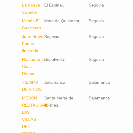
La Cueva
El Espinar
Segovia
Valiente
Mesón El
Mata de Quintanar
Segovia
Cachiman
Juan Bravo
Segovia
Segovia
Fonda
Ilustrada
Restaurante
Sepulveda
Segovia
Casa
Román
TIEMPO
Salamanca
Salamanca
DE VINOS
MESÓN
Santa Marta de
Salamanca
RESTAURANTE
Tormes
LAS
VILLAS
DEL