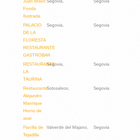
Juan Bravo
Segovia
Segovia
Fonda
Ilustrada
PALACIO
Segovia
Segovia
DE LA
FLORESTA
RESTAURANTE
GASTROBAR
RESTAURANTE
Segovia
Segovia
LA
TAURINA
Restaurante
Sotosalvos
Segovia
Alejandro
Manrique
Horno de
asar
Parrilla de
Valverde del Majano
Segovia
Tejadilla