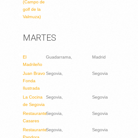
(Campo de
golf de la
Valmuza)
MARTES
El
Guadarrama
Madrid
Madrileño
Juan Bravo
Segovia
Segovia
Fonda
Ilustrada
La Cocina
Segovia
Segovia
de Segovia
Restaurante
Segovia
Segovia
Casares
Restaurante
Segovia
Segovia
Pandora