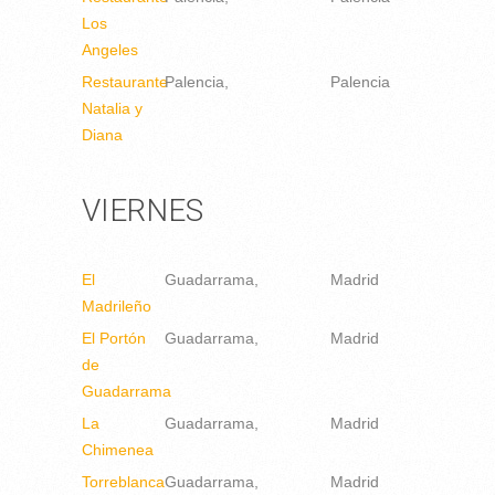
Los
Angeles
Restaurante
Palencia
Palencia
Natalia y
Diana
VIERNES
El
Guadarrama
Madrid
Madrileño
El Portón
Guadarrama
Madrid
de
Guadarrama
La
Guadarrama
Madrid
Chimenea
Torreblanca
Guadarrama
Madrid