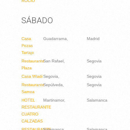
ROCÍO
SÁBADO
Casa
Guadarrama
Madrid
Pozas
Tartajo
Restaurante
San Rafael
Segovia
Plaza
Casa Wladi
Segovia
Segovia
Restaurante
Sepúlveda
Segovia
Samoa
HOTEL
Martinamor
Salamanca
RESTAURANTE
CUATRO
CALZADAS
RESTAURANTE
Salamanca
Salamanca