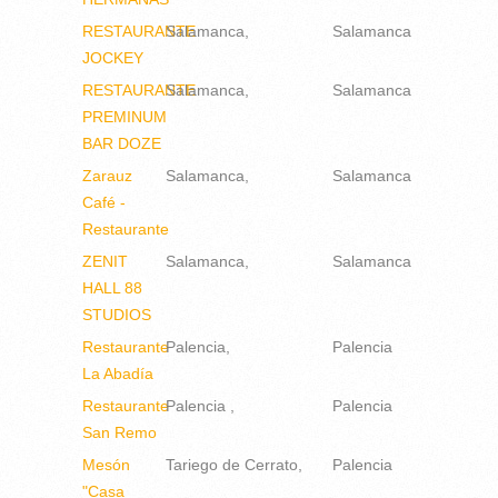
RESTAURANTE
Salamanca
Salamanca
JOCKEY
RESTAURANTE
Salamanca
Salamanca
PREMINUM
BAR DOZE
Zarauz
Salamanca
Salamanca
Café -
Restaurante
ZENIT
Salamanca
Salamanca
HALL 88
STUDIOS
Restaurante
Palencia
Palencia
La Abadía
Restaurante
Palencia
Palencia
San Remo
Mesón
Tariego de Cerrato
Palencia
"Casa