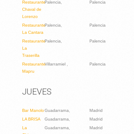
Restaurante
Palencia
Palencia
Chaval de
Lorenzo
Restaurante
Palencia
Palencia
La Cantara
Restaurante
Palencia
Palencia
La
Traserilla
Restaurante
Villarramiel
Palencia
Mapru
JUEVES
Bar Manolo
Guadarrama
Madrid
LA BRISA
Guadarrama
Madrid
La
Guadarrama
Madrid