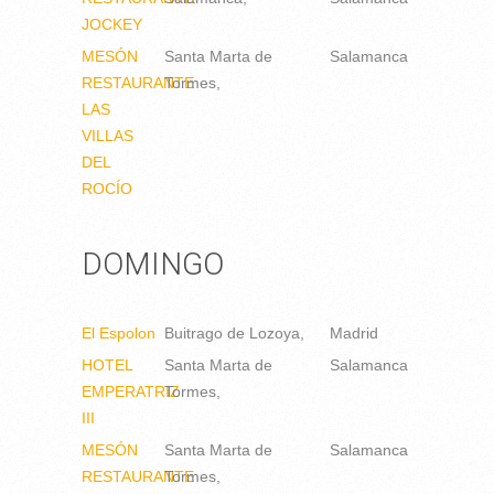
JOCKEY
MESÓN
Santa Marta de
Salamanca
RESTAURANTE
Tormes
LAS
VILLAS
DEL
ROCÍO
DOMINGO
El Espolon
Buitrago de Lozoya
Madrid
HOTEL
Santa Marta de
Salamanca
EMPERATRIZ
Tormes
III
MESÓN
Santa Marta de
Salamanca
RESTAURANTE
Tormes