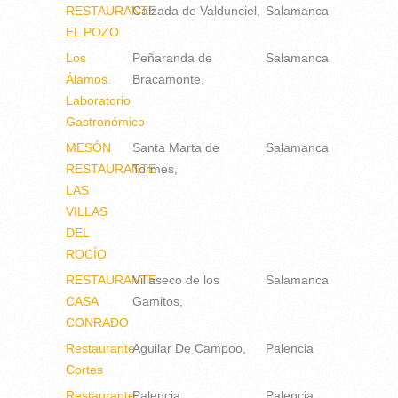
RESTAURANTE
Calzada de Valdunciel
Salamanca
EL POZO
Los
Peñaranda de
Salamanca
Álamos.
Bracamonte
Laboratorio
Gastronómico
MESÓN
Santa Marta de
Salamanca
RESTAURANTE
Tormes
LAS
VILLAS
DEL
ROCÍO
RESTAURANTE
Villaseco de los
Salamanca
CASA
Gamitos
CONRADO
Restaurante
Aguilar De Campoo
Palencia
Cortes
Restaurante
Palencia
Palencia