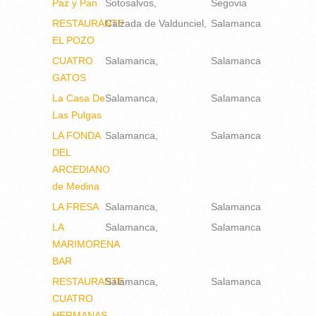
Paz y Pan
Sotosalvos
Segovia
RESTAURANTE
Calzada de Valdunciel
Salamanca
EL POZO
CUATRO
Salamanca
Salamanca
GATOS
La Casa De
Salamanca
Salamanca
Las Pulgas
LA FONDA
Salamanca
Salamanca
DEL
ARCEDIANO
de Medina
LA FRESA
Salamanca
Salamanca
LA
Salamanca
Salamanca
MARIMORENA
BAR
RESTAURANTE
Salamanca
Salamanca
CUATRO
HERMANAS