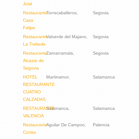
José
Restaurante
Torrecaballeros
Segovia
Casa
Felipe
Restaurante
Valverde del Majano
Segovia
La Trebede
Restaurante
Zamarramala
Segovia
Alcazar de
Segovia
HOTEL
Martinamor
Salamanca
RESTAURANTE
CUATRO
CALZADAS
RESTAURANTE
Salamanca
Salamanca
VALENCIA
Restaurante
Aguilar De Campoo
Palencia
Cortes