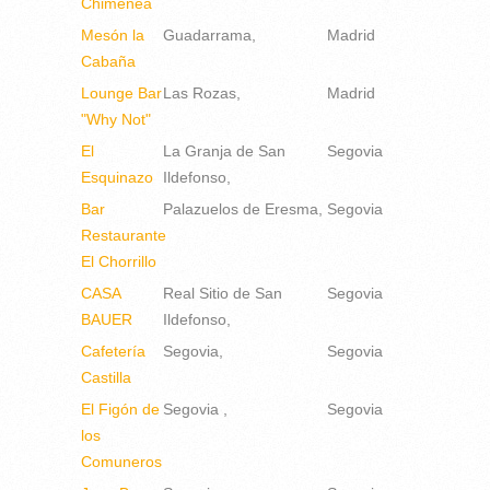
Chimenea
Mesón la
Guadarrama
Madrid
Cabaña
Lounge Bar
Las Rozas
Madrid
"Why Not"
El
La Granja de San
Segovia
Esquinazo
Ildefonso
Bar
Palazuelos de Eresma
Segovia
Restaurante
El Chorrillo
CASA
Real Sitio de San
Segovia
BAUER
Ildefonso
Cafetería
Segovia
Segovia
Castilla
El Figón de
Segovia
Segovia
los
Comuneros