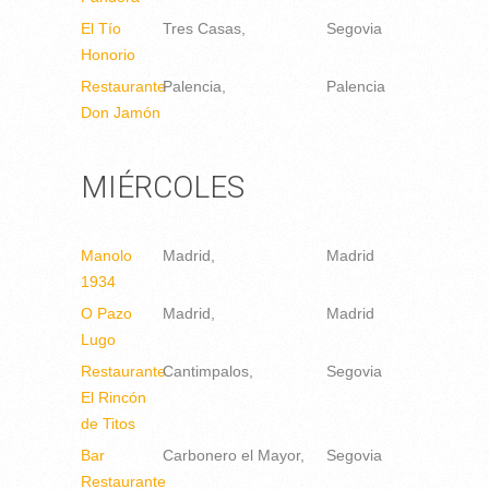
El Tío
Tres Casas
Segovia
Honorio
Restaurante
Palencia
Palencia
Don Jamón
MIÉRCOLES
Manolo
Madrid
Madrid
1934
O Pazo
Madrid
Madrid
Lugo
Restaurante
Cantimpalos
Segovia
El Rincón
de Titos
Bar
Carbonero el Mayor
Segovia
Restaurante