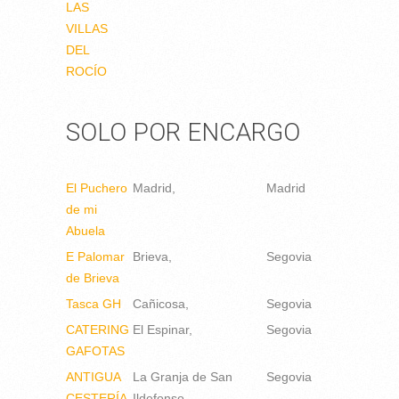
LAS
VILLAS
DEL
ROCÍO
SOLO POR ENCARGO
El Puchero
Madrid
Madrid
de mi
Abuela
E Palomar
Brieva
Segovia
de Brieva
Tasca GH
Cañicosa
Segovia
CATERING
El Espinar
Segovia
GAFOTAS
ANTIGUA
La Granja de San
Segovia
CESTERÍA
Ildefonso