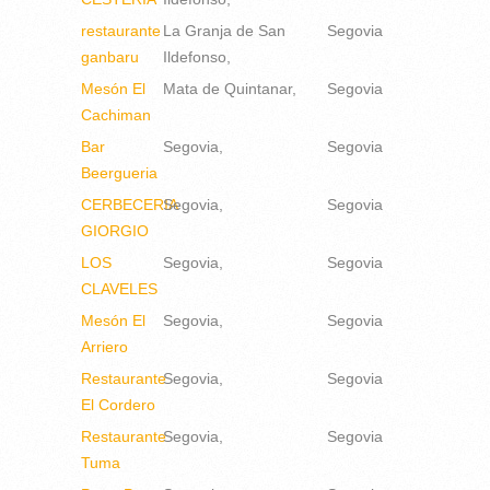
restaurante
La Granja de San
Segovia
ganbaru
Ildefonso
Mesón El
Mata de Quintanar
Segovia
Cachiman
Bar
Segovia
Segovia
Beergueria
CERBECERIA
Segovia
Segovia
GIORGIO
LOS
Segovia
Segovia
CLAVELES
Mesón El
Segovia
Segovia
Arriero
Restaurante
Segovia
Segovia
El Cordero
Restaurante
Segovia
Segovia
Tuma