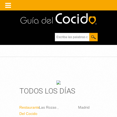
Escriba las palabras
clave.
TODOS LOS DÍAS
Restaurante
Las Rozas
Madrid
Del Cocido