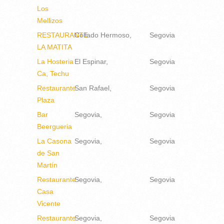
Los
Mellizos
RESTAURANTE
Collado Hermoso
Segovia
LA MATITA
La Hosteria
El Espinar
Segovia
Ca, Techu
Restaurante
San Rafael
Segovia
Plaza
Bar
Segovia
Segovia
Beergueria
La Casona
Segovia
Segovia
de San
Martín
Restaurante
Segovia
Segovia
Casa
Vicente
Restaurante
Segovia
Segovia