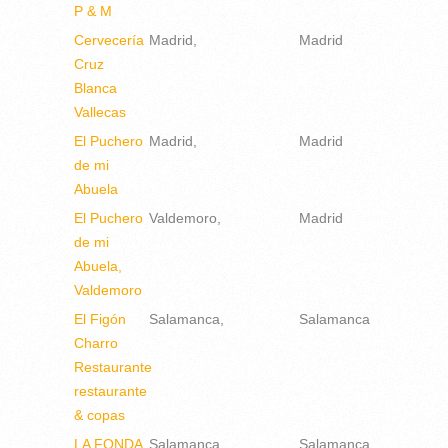
P & M
Cervecería
Madrid
Madrid
Cruz
Blanca
Vallecas
El Puchero
Madrid
Madrid
de mi
Abuela
El Puchero
Valdemoro
Madrid
de mi
Abuela,
Valdemoro
El Figón
Salamanca
Salamanca
Charro
Restaurante
restaurante
& copas
LA FONDA
Salamanca
Salamanca