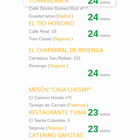
24
TORREBLANCA
votos
Calle Doctor Gomez Ruiz nº 7
24
Guadarrama (
Madrid
)
votos
EL TÍO HONORIO
24
Calle Real, 18
votos
Tres Casas (
Segovia
)
EL CHAPARRAL DE REVENGA
Carretera San Rafael, 101
Revenga (
Segovia
)
24
votos
MESÓN "CASA CHESMY"
C/ Camino Hondo nº1
Tariego de Cerrato (
Palencia
)
23
RESTAURANTE TUMA
votos
C/ Santa Columba, 5
23
Segovia (
Segovia
)
votos
CATERING GAFOTAS