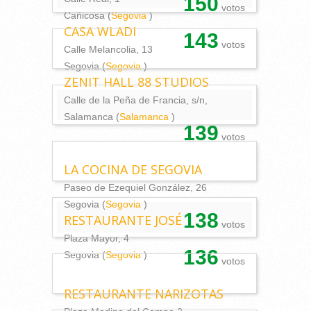
150
votos
Cañicosa (
Segovia
)
CASA WLADI
143
votos
Calle Melancolia, 13
Segovia (
Segovia
)
ZENIT HALL 88 STUDIOS
Calle de la Peña de Francia, s/n,
Salamanca (
Salamanca
)
139
votos
LA COCINA DE SEGOVIA
Paseo de Ezequiel González, 26
Segovia (
Segovia
)
138
RESTAURANTE JOSÉ
votos
Plaza Mayor, 4
136
Segovia (
Segovia
)
votos
RESTAURANTE NARIZOTAS