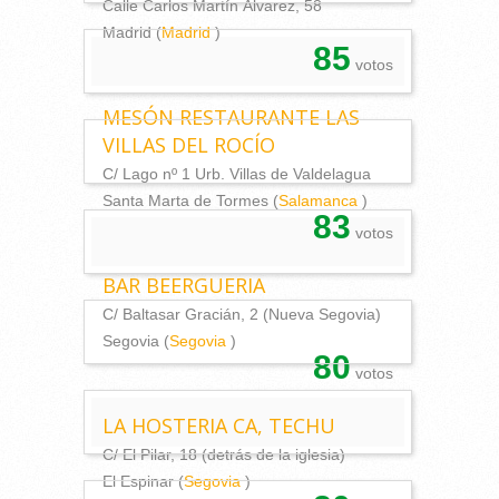
Calle Carlos Martín Álvarez, 58
Madrid (
Madrid
)
85
votos
MESÓN RESTAURANTE LAS
VILLAS DEL ROCÍO
C/ Lago nº 1 Urb. Villas de Valdelagua
Santa Marta de Tormes (
Salamanca
)
83
votos
BAR BEERGUERIA
C/ Baltasar Gracián, 2 (Nueva Segovia)
Segovia (
Segovia
)
80
votos
LA HOSTERIA CA, TECHU
C/ El Pilar, 18 (detrás de la iglesia)
El Espinar (
Segovia
)