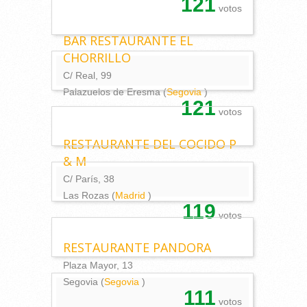
121
votos
BAR RESTAURANTE EL
CHORRILLO
C/ Real, 99
Palazuelos de Eresma (
Segovia
)
121
votos
RESTAURANTE DEL COCIDO P
& M
C/ París, 38
Las Rozas (
Madrid
)
119
votos
RESTAURANTE PANDORA
Plaza Mayor, 13
Segovia (
Segovia
)
111
votos