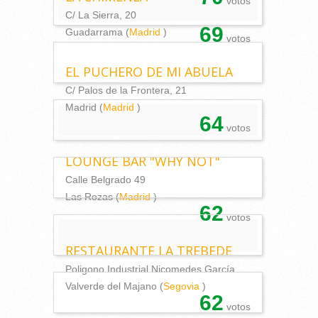
votos
C/ La Sierra, 20
69
Guadarrama (
Madrid
)
votos
EL PUCHERO DE MI ABUELA
C/ Palos de la Frontera, 21
Madrid (
Madrid
)
64
votos
LOUNGE BAR "WHY NOT"
Calle Belgrado 49
Las Rozas (
Madrid
)
62
votos
RESTAURANTE LA TREBEDE
Poligono Industrial Nicomedes García
Valverde del Majano (
Segovia
)
62
votos