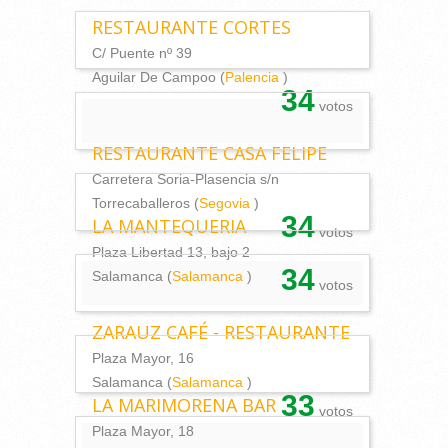
RESTAURANTE CORTES
C/ Puente nº 39
Aguilar De Campoo (
Palencia
)
34
votos
RESTAURANTE CASA FELIPE
Carretera Soria-Plasencia s/n
Torrecaballeros (
Segovia
)
34
LA MANTEQUERIA
votos
Plaza Libertad 13, bajo 2
34
Salamanca (
Salamanca
)
votos
ZARAUZ CAFÉ - RESTAURANTE
Plaza Mayor, 16
Salamanca (
Salamanca
)
33
LA MARIMORENA BAR
votos
Plaza Mayor, 18