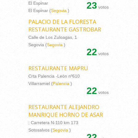
23
El Espinar
votos
El Espinar (
Segovia
)
PALACIO DE LA FLORESTA
RESTAURANTE GASTROBAR
Calle de Los Zuloagas, 1
Segovia (
Segovia
)
22
votos
RESTAURANTE MAPRU
Crta Palencia -León nº610
Villarramiel (
Palencia
)
22
votos
RESTAURANTE ALEJANDRO
MANRIQUE HORNO DE ASAR
: Carretera N-110 km 173
Sotosalvos (
Segovia
)
22