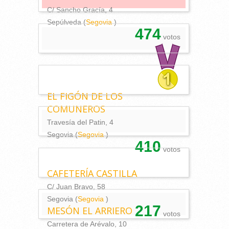
C/ Sancho Gracía, 4
Sepúlveda (
Segovia
)
474
votos
EL FIGÓN DE LOS
COMUNEROS
Travesía del Patin, 4
Segovia (
Segovia
)
410
votos
CAFETERÍA CASTILLA
C/ Juan Bravo, 58
Segovia (
Segovia
)
217
MESÓN EL ARRIERO
votos
Carretera de Arévalo, 10