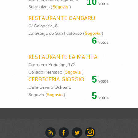
10
votos
Sotosalvos (
Segovia
)
RESTAURANTE GANBARU
C/ Calandria, 8
La Granja de San Ildefonso (
Segovia
)
6
votos
RESTAURANTE LA MATITA
Carretera Soria km, 172,
Collado Hermoso (
Segovia
)
5
CERBECERIA GIORGIO
votos
Calle Severo Ochoa 1
5
Segovia (
Segovia
)
votos