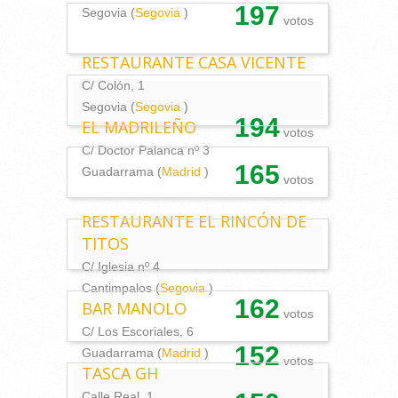
197
Segovia (
Segovia
)
votos
RESTAURANTE CASA VICENTE
C/ Colón, 1
Segovia (
Segovia
)
194
EL MADRILEÑO
votos
C/ Doctor Palanca nº 3
165
Guadarrama (
Madrid
)
votos
RESTAURANTE EL RINCÓN DE
TITOS
C/ Iglesia nº 4
Cantimpalos (
Segovia
)
162
BAR MANOLO
votos
C/ Los Escoriales, 6
152
Guadarrama (
Madrid
)
votos
TASCA GH
Calle Real, 1