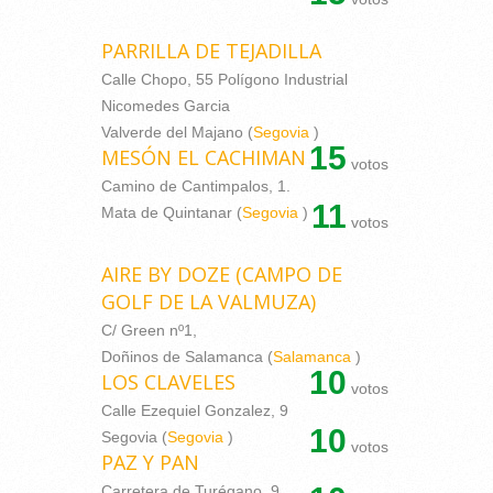
PARRILLA DE TEJADILLA
Calle Chopo, 55 Polígono Industrial
Nicomedes Garcia
Valverde del Majano (
Segovia
)
15
MESÓN EL CACHIMAN
votos
Camino de Cantimpalos, 1.
11
Mata de Quintanar (
Segovia
)
votos
AIRE BY DOZE (CAMPO DE
GOLF DE LA VALMUZA)
C/ Green nº1,
Doñinos de Salamanca (
Salamanca
)
10
LOS CLAVELES
votos
Calle Ezequiel Gonzalez, 9
10
Segovia (
Segovia
)
votos
PAZ Y PAN
Carretera de Turégano, 9