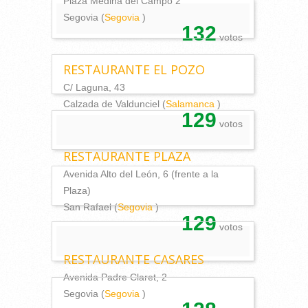
Plaza Medina del Campo 2
Segovia (
Segovia
)
132
votos
RESTAURANTE EL POZO
C/ Laguna, 43
Calzada de Valdunciel (
Salamanca
)
129
votos
RESTAURANTE PLAZA
Avenida Alto del León, 6 (frente a la
Plaza)
San Rafael (
Segovia
)
129
votos
RESTAURANTE CASARES
Avenida Padre Claret, 2
Segovia (
Segovia
)