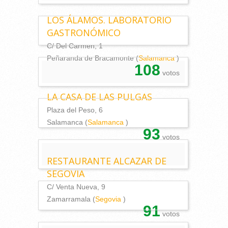
LOS ÁLAMOS. LABORATORIO
GASTRONÓMICO
C/ Del Carmen, 1
Peñaranda de Bracamonte (
Salamanca
)
108
votos
LA CASA DE LAS PULGAS
Plaza del Peso, 6
Salamanca (
Salamanca
)
93
votos
RESTAURANTE ALCAZAR DE
SEGOVIA
C/ Venta Nueva, 9
Zamarramala (
Segovia
)
91
votos