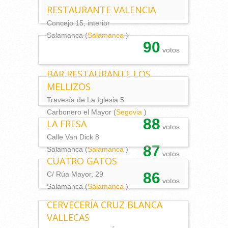
RESTAURANTE VALENCIA
Concejo 15, interior
Salamanca (
Salamanca
)
90
votos
BAR RESTAURANTE LOS
MELLIZOS
Travesía de La Iglesia 5
Carbonero el Mayor (
Segovia
)
88
LA FRESA
votos
Calle Van Dick 8
87
Salamanca (
Salamanca
)
votos
CUATRO GATOS
86
C/ Rúa Mayor, 29
votos
Salamanca (
Salamanca
)
CERVECERÍA CRUZ BLANCA
VALLECAS