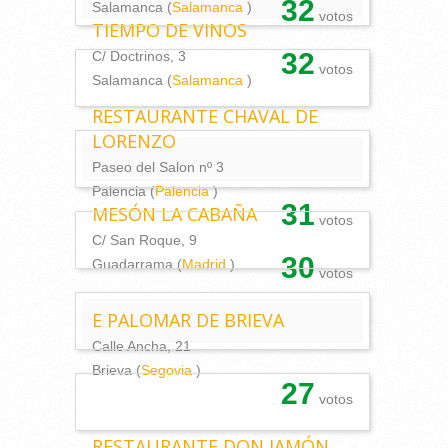
32
Salamanca (
Salamanca
)
votos
TIEMPO DE VINOS
32
C/ Doctrinos, 3
votos
Salamanca (
Salamanca
)
RESTAURANTE CHAVAL DE
LORENZO
Paseo del Salon nº 3
Palencia (
Palencia
)
31
MESÓN LA CABAÑA
votos
C/ San Roque, 9
30
Guadarrama (
Madrid
)
votos
E PALOMAR DE BRIEVA
Calle Ancha, 21
Brieva (
Segovia
)
27
votos
RESTAURANTE DON JAMÓN