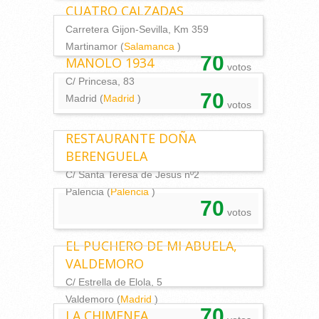
CUATRO CALZADAS
Carretera Gijon-Sevilla, Km 359
Martinamor (
Salamanca
)
70
MANOLO 1934
votos
C/ Princesa, 83
70
Madrid (
Madrid
)
votos
RESTAURANTE DOÑA
BERENGUELA
C/ Santa Teresa de Jesus nº2
Palencia (
Palencia
)
70
votos
EL PUCHERO DE MI ABUELA,
VALDEMORO
C/ Estrella de Elola, 5
Valdemoro (
Madrid
)
70
LA CHIMENEA