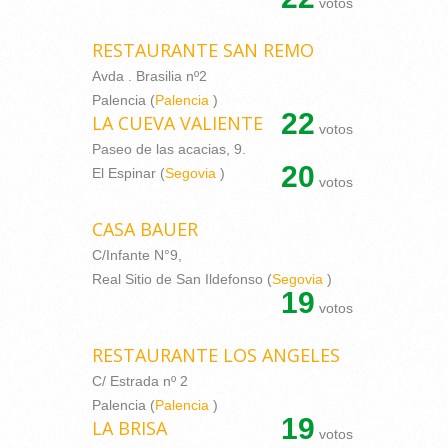
votos
RESTAURANTE SAN REMO
Avda . Brasilia nº2
Palencia (
Palencia
)
22
LA CUEVA VALIENTE
votos
Paseo de las acacias, 9.
20
El Espinar (
Segovia
)
votos
CASA BAUER
C/Infante N°9,
Real Sitio de San Ildefonso (
Segovia
)
19
votos
RESTAURANTE LOS ANGELES
C/ Estrada nº 2
Palencia (
Palencia
)
19
LA BRISA
votos