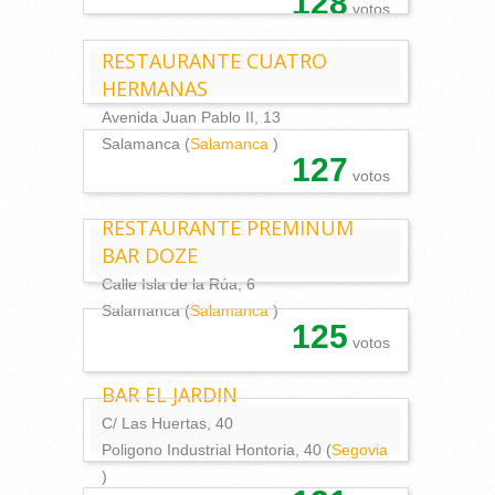
128
votos
RESTAURANTE CUATRO
HERMANAS
Avenida Juan Pablo II, 13
Salamanca (
Salamanca
)
127
votos
RESTAURANTE PREMINUM
BAR DOZE
Calle Isla de la Rúa, 6
Salamanca (
Salamanca
)
125
votos
BAR EL JARDIN
C/ Las Huertas, 40
Poligono Industrial Hontoria, 40 (
Segovia
)