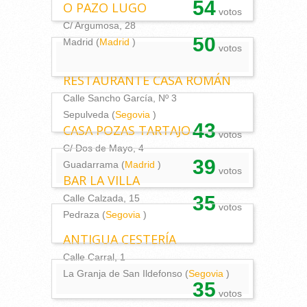
54
O PAZO LUGO
votos
C/ Argumosa, 28
50
Madrid (
Madrid
)
votos
RESTAURANTE CASA ROMÁN
Calle Sancho García, Nº 3
Sepulveda (
Segovia
)
43
CASA POZAS TARTAJO
votos
C/ Dos de Mayo, 4
39
Guadarrama (
Madrid
)
votos
BAR LA VILLA
35
Calle Calzada, 15
votos
Pedraza (
Segovia
)
ANTIGUA CESTERÍA
Calle Carral, 1
La Granja de San Ildefonso (
Segovia
)
35
votos