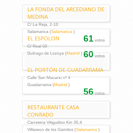
LA FONDA DEL ARCEDIANO DE
MEDINA
C/ La Reja, 2-10
Salamanca (
Salamanca
)
61
EL ESPOLON
votos
C/ Real 60
60
Buitrago de Lozoya (
Madrid
)
votos
EL PORTÓN DE GUADARRAMA
Calle San Macario nº 4
Guadarrama (
Madrid
)
56
votos
RESTAURANTE CASA
CONRADO
Carretera Vitigudino Km 35,4
Villaseco de los Gamitos (
Salamanca
)