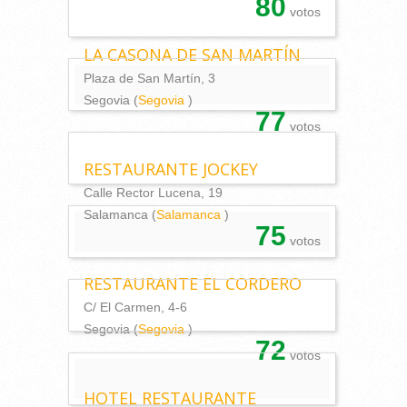
80
votos
LA CASONA DE SAN MARTÍN
Plaza de San Martín, 3
Segovia (
Segovia
)
77
votos
RESTAURANTE JOCKEY
Calle Rector Lucena, 19
Salamanca (
Salamanca
)
75
votos
RESTAURANTE EL CORDERO
C/ El Carmen, 4-6
Segovia (
Segovia
)
72
votos
HOTEL RESTAURANTE