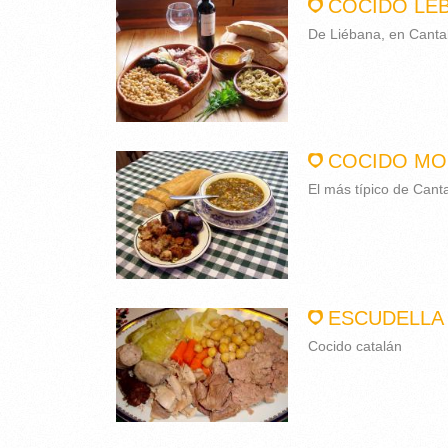
COCIDO LE
De Liébana, en Canta
COCIDO MO
El más típico de Cant
ESCUDELLA 
Cocido catalán