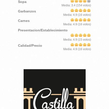
Sopa
Media:
3.4
(
154
votos)
Garbanzos
Media:
4.9
(
16
votos)
Carnes
Media:
4.9
(
16
votos)
Presentacion/Establecimiento
Media:
4.9
(
15
votos)
Calidad/Precio
Media:
4.9
(
16
votos)