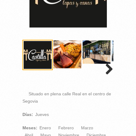
Situado en plena calle Real en el centro de
Segovia
Días:
Jueves
Meses:
Enero
Febrero
Marzo
Abril
Mayo
Noviembre
Diciembre