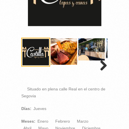
Situado en plena calle Real en el centro de
Segovia
Días:
Jueves
Meses:
Enero
Febrero
Marzo
Abril
Mayo
Noviembre
Diciembre