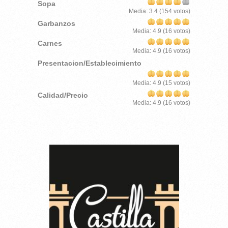
Sopa
Media:
3.4
(
154
votos)
Garbanzos
Media:
4.9
(
16
votos)
Carnes
Media:
4.9
(
16
votos)
Presentacion/Establecimiento
Media:
4.9
(
15
votos)
Calidad/Precio
Media:
4.9
(
16
votos)