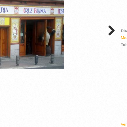
Di
Mad
Te
Ve