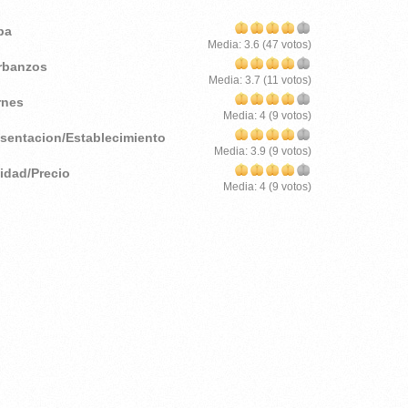
pa
Media:
3.6
(
47
votos)
rbanzos
Media:
3.7
(
11
votos)
rnes
Media:
4
(
9
votos)
esentacion/Establecimiento
Media:
3.9
(
9
votos)
lidad/Precio
Media:
4
(
9
votos)