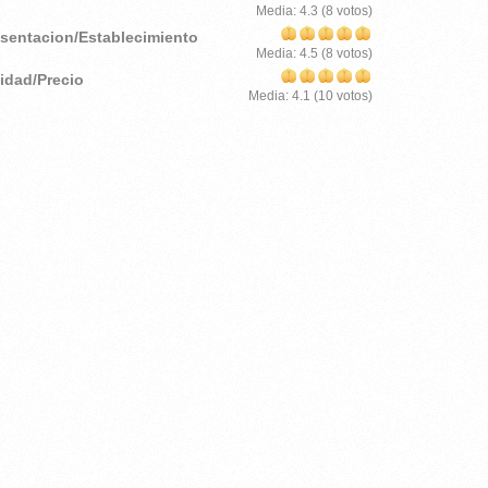
Media:
4.3
(
8
votos)
esentacion/Establecimiento
Media:
4.5
(
8
votos)
lidad/Precio
Media:
4.1
(
10
votos)