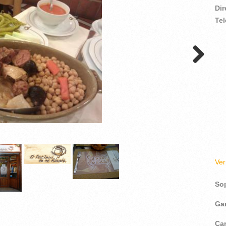
Di
Te
Ve
So
Ga
Ca