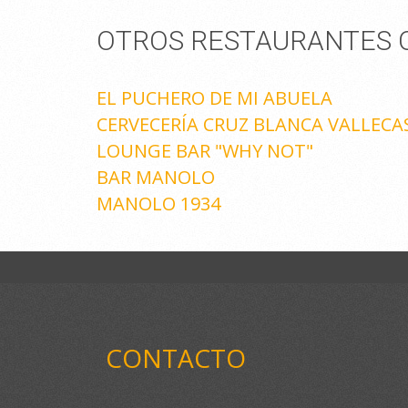
OTROS RESTAURANTES Q
EL PUCHERO DE MI ABUELA
CERVECERÍA CRUZ BLANCA VALLECA
LOUNGE BAR "WHY NOT"
BAR MANOLO
MANOLO 1934
CONTACTO