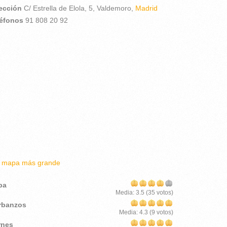
rección
C/ Estrella de Elola, 5,
Valdemoro,
Madrid
léfonos
91 808 20 92
r mapa más grande
pa
Media:
3.5
(
35
votos)
rbanzos
Media:
4.3
(
9
votos)
rnes