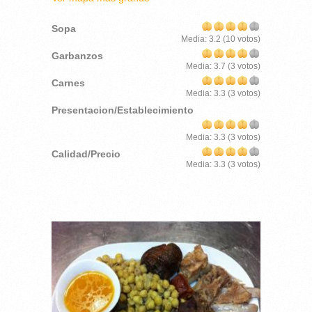
Sopa
Media:
3.2
(
10
votos)
Garbanzos
Media:
3.7
(
3
votos)
Carnes
Media:
3.3
(
3
votos)
Presentacion/Establecimiento
Media:
3.3
(
3
votos)
Calidad/Precio
Media:
3.3
(
3
votos)