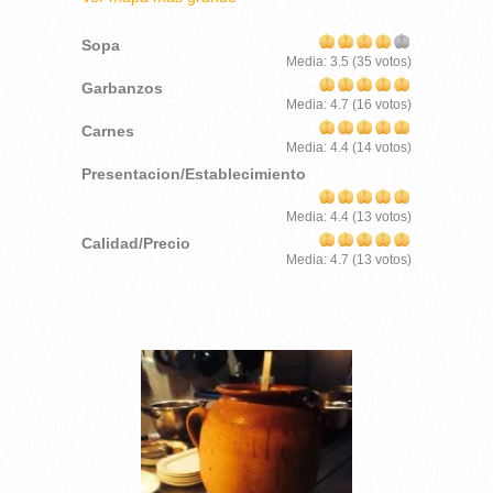
Sopa
Media:
3.5
(
35
votos)
Garbanzos
Media:
4.7
(
16
votos)
Carnes
Media:
4.4
(
14
votos)
Presentacion/Establecimiento
Media:
4.4
(
13
votos)
Calidad/Precio
Media:
4.7
(
13
votos)