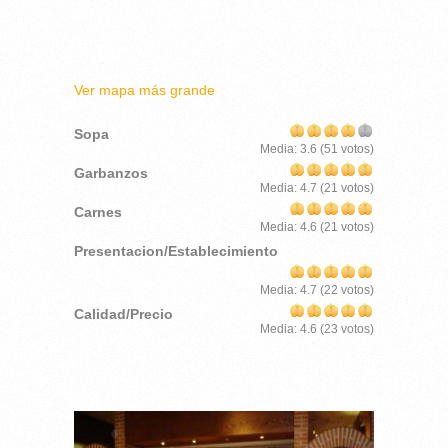
Ver mapa más grande
Sopa
Media:
3.6
(
51
votos)
Garbanzos
Media:
4.7
(
21
votos)
Carnes
Media:
4.6
(
21
votos)
Presentacion/Establecimiento
Media:
4.7
(
22
votos)
Calidad/Precio
Media:
4.6
(
23
votos)