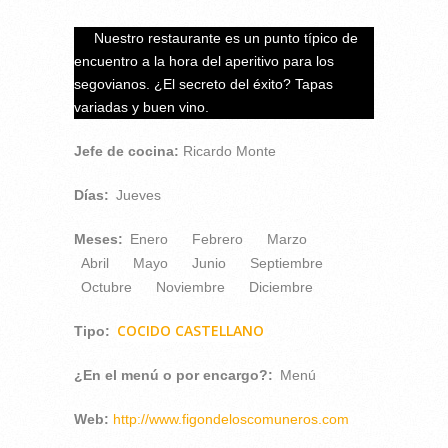
Nuestro restaurante es un punto típico de
encuentro a la hora del aperitivo para los
segovianos. ¿El secreto del éxito? Tapas
variadas y buen vino.
Jefe de cocina:
Ricardo Monte
Días:
Jueves
Meses:
Enero
Febrero
Marzo
Abril
Mayo
Junio
Septiembre
Octubre
Noviembre
Diciembre
COCIDO CASTELLANO
Tipo:
¿En el menú o por encargo?:
Menú
Web:
http://www.figondeloscomuneros.com